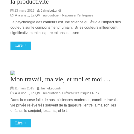
la productivité
13 mars 2015
JaimeLeLundi
A la une...
,
La QVT au quotidien
,
Repenser l'entreprise
La psychologie des couleurs est une science qui étudie l’impact des
couleurs sur le comportement humain. Si les couleurs influencent
significativement nos perceptions, nos sen...
Lire +
Mon travail, ma vie, et moi et moi …
11 mars 2015
JaimeLeLundi
A la une...
,
La QVT au quotidien
,
Prévenir les risques RPS
Dans la course folle de nos existences modernes, concilier travail et
vie privée relève très souvent de la gageure : entre la maison, les
enfants, le conjoint, les amis, et le t...
Lire +