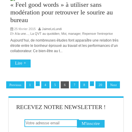
« Feel good words » à utiliser sans
modération pour retrouver le sourire au
bureau
25 février 2015
JaimeLeLundi
A la une...
,
La QVT au quotidien
,
Moi, manager
,
Repenser l'entreprise
Aujourd’hui, de nombreuses études font apparaître une relation très
étroite entre le bonheur éprouvé au travail et les performances d’un
collaborateur. Ce bien-être au t...
Lire +
…
…
Previous
1
4
5
6
7
8
20
Next
RECEVEZ NOTRE NEWSLETTER !