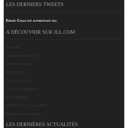
LES DERNIERS TWEETS
Error:
Could not authenticate you.
A DÉCOUVRIR SUR JLL.COM
A la une…
Comprendre la QVT
Cultiver l'esprit
Ils l'ont fait
J'aime le Lundi !
La QVT au quotidien
Moi, manager
Prévenir les risques RPS
Repenser l'entreprise
LES DERNIÈRES ACTUALITÉS