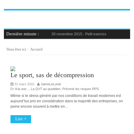
Dernière minute :
30 novembre 2015 -
Petit exercice de la semaine : 
30 novembre 2015 -
Blague au bureau #9
27 novembre 2015 -
Bien-être au travail : savoir d
25 novembre 2015 -
Reconversion professionnelle 
Vous êtes ici :
Accueil
23 novembre 2015 -
Le syndrome de l’imposteur, 
Le sport, sas de décompression
31 mars 2015
JaimeLeLundi
A la une...
,
La QVT au quotidien
,
Prévenir les risques RPS
Même si le stress généré par nos conditions de travail modernes est
aujourd’hui pris en considération dans la majorité des entreprises, on
peine encore souvent à mettre en...
Lire +