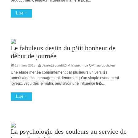
productivité. Celles-ci influent de manière posi...
Lire +
Le fabuleux destin du p’tit bonheur de
début de journée
17 mars 2015
JaimeLeLundi
A la une...
,
La QVT au quotidien
Une étude menée conjointement par plusieurs universités
américaines de management démontre qu’un simple événement
joyeux, vécu dès le matin, peut avoir une influence tr�...
Lire +
La psychologie des couleurs au service de