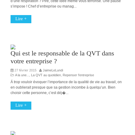
d’une respiration ? Pire, cette idée même vous terrorise. Une pause
s’impose ! Chef d’entreprise ou manag...
Lire +
Qui est le responsable de la QVT dans
votre entreprise ?
27 février 2015
JaimeLeLundi
A la une...
,
La QVT au quotidien
,
Repenser l'entreprise
Á trop vouloir évoquer l’importance de la qualité de vie au travail, on
en oublierait presque que sa gestion incombe à quelqu’un. Bien
choisir cette personne, c’est déj�...
Lire +