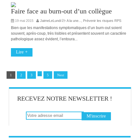
Faire face au burn-out d’un collègue
19 mai 2015
JaimeLeLundi
A la une...
,
Prévenir les risques RPS
Bien que les manifestations symptomatiques d’un burn-out soient
souvent, après-coup, très lisibles et présentent souvent un caractère
pathologique assez évident, l’entoura...
Lire +
…
1
2
3
5
Next
RECEVEZ NOTRE NEWSLETTER !