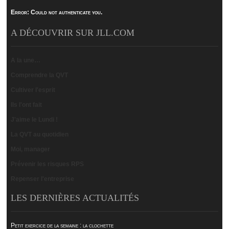
Error:
Could not authenticate you.
A DÉCOUVRIR SUR JLL.COM
A la une…
Comprendre la QVT
Cultiver l'esprit
Ils l'ont fait
J'aime le Lundi !
La QVT au quotidien
Moi, manager
Prévenir les risques RPS
Repenser l'entreprise
LES DERNIÈRES ACTUALITÉS
Petit exercice de la semaine : la clochette