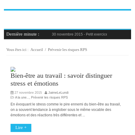
Dernière minute :
30 novembre 2015 -
Petit exercice de la semaine : 
30 novembre 2015 -
Blague au bureau #9
27 novembre 2015 -
Bien-être au travail : savoir d
25 novembre 2015 -
Reconversion professionnelle 
Vous êtes ici :
Accueil
/
Prévenir les risques RPS
23 novembre 2015 -
Le syndrome de l’imposteur, 
Bien-être au travail : savoir distinguer
stress et émotions
27 novembre 2015
JaimeLeLundi
A la une...
,
Prévenir les risques RPS
En évoquant le stress comme le pire ennemi du bien-être au travail,
on a souvent tendance à englober sous le même vocable des
émotions et des réactions très différentes et ...
Lire +