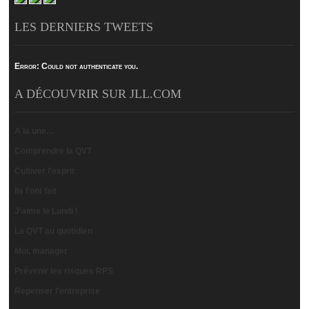
LES DERNIERS TWEETS
Error:
Could not authenticate you.
A DÉCOUVRIR SUR JLL.COM
A la une…
Comprendre la QVT
Cultiver l'esprit
Ils l'ont fait
J'aime le Lundi !
La QVT au quotidien
Moi, manager
Prévenir les risques RPS
Repenser l'entreprise