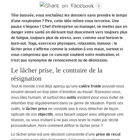
0
Tête baissée, vous enchaînez les dossiers sans prendre le temps
d’une respiration ? Pire, cette idée même vous terrorise. Une
pause s’impose ! Chef d’entreprise ou manager, ne mettez pas en
danger votre santé en dérivant tout doucement vers toujours plus
de fatigue, toujours plus de stress, avec comme seul horizon le
burn-out. Yoga, exercices physiques, relaxation, humour : le
lâcher prise s’affirme comme la solution à vos maux, surtout si
vous comprenez que ce concept soutient votre motivation, et
n’est pas synonyme de renoncement ou de démission.
Le lâcher prise, le contraire de la
résignation
Tout le monde s’est déjà aperçu qu’une
colère froide
pouvait nous
envahir devant un trop plein d’émotion au travail. Rassurez-vous,
vous êtes humain, et surtout des
outils
existent pour vous éviter de
retomber trop régulièrement dans ce genre de situation. Parmi ces
outils, le
lâcher prise
ne consiste pas à vous détacher de façon
radicale de vos
objectifs
, vous faisant zapper avec allégresse une
réunion, ou vous invitant à ne pas vous lever le matin par stricte
procrastination. Alors comment définir le lâcher prise ?
Le lâcher prise est une décision consciente d’une
prise de recul
nécessaire sans idée d’abandon. A l’inverse, le désengagement