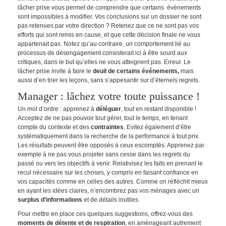
lâcher prise vous permet de comprendre que certains événements
sont impossibles à modifier. Vos conclusions sur un dossier ne sont
pas retenues par votre direction ? Retenez que ce ne sont pas vos
efforts qui sont remis en cause, et que cette décision finale ne vous
appartenait pas. Notez qu’au contraire, un comportement lié au
processus de désengagement consisterait ici à être sourd aux
critiques, dans le but qu’elles ne vous atteignent pas. Erreur. Le
lâcher prise invite à faire le
deuil de certains événements,
mais
aussi d’en tirer les leçons, sans s’appesantir sur d’éternels regrets.
Manager : lâchez votre toute puissance !
Un mot d’ordre : apprenez à
déléguer
, tout en restant disponible !
Acceptez de ne pas pouvoir tout gérer, tout le temps, en tenant
compte du contexte et des
contraintes
. Evitez également d’être
systématiquement dans la recherche de la performance à tout prix.
Les résultats peuvent être opposés à ceux escomptés. Apprenez par
exemple à ne pas vous projeter sans cesse dans les regrets du
passé ou vers les objectifs à venir. Relativisez les faits en prenant le
recul nécessaire sur les choses, y compris en faisant confiance en
vos capacités comme en celles des autres. Comme on réfléchit mieux
en ayant les idées claires, n’encombrez pas vos ménages avec un
surplus d’informations
et de détails inutiles.
Pour mettre en place ces quelques suggestions, offrez-vous des
moments de détente et de respiration
, en aménageant autrement