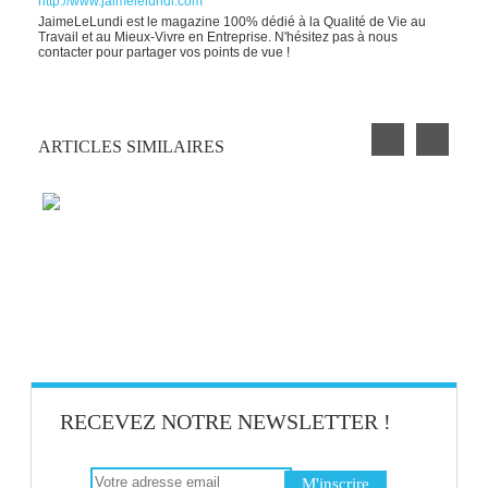
http://www.jaimelelundi.com
JaimeLeLundi est le magazine 100% dédié à la Qualité de Vie au
Travail et au Mieux-Vivre en Entreprise. N'hésitez pas à nous
contacter pour partager vos points de vue !
ARTICLES SIMILAIRES
TOP 6 DES INDICATEURS À MAÎTRISER
POUR AMÉLIORER LA QVT AU
QUOTIDIEN DANS SON ENTREPRISE
NETTOYAGE DE RENTRÉE POUR
ENSOLEILLER VOTRE BUREAU ET
BOOSTER LA QVT
RECEVEZ NOTRE NEWSLETTER !
L’AMOUR, UNE CLÉ POUR LA
PERFORMANCE DE L’ENTREPRISE ?