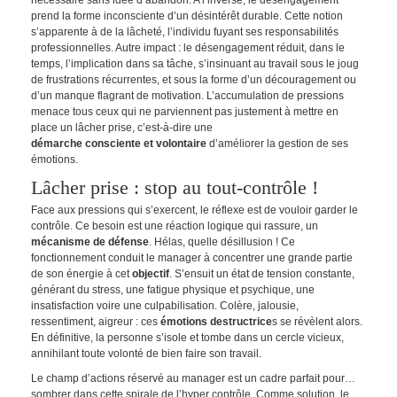
prend la forme inconsciente d’un désintérêt durable. Cette notion
s’apparente à de la lâcheté, l’individu fuyant ses responsabilités
professionnelles. Autre impact : le désengagement réduit, dans le
temps, l’implication dans sa tâche, s’insinuant au travail sous le joug
de frustrations récurrentes, et sous la forme d’un découragement ou
d’un manque flagrant de motivation. L’accumulation de pressions
menace tous ceux qui ne parviennent pas justement à mettre en
place un lâcher prise, c’est-à-dire une
démarche consciente et volontaire
d’améliorer la gestion de ses
émotions.
Lâcher prise : stop au tout-contrôle !
Face aux pressions qui s’exercent, le réflexe est de vouloir garder le
contrôle. Ce besoin est une réaction logique qui rassure, un
mécanisme de défense
. Hélas, quelle désillusion ! Ce
fonctionnement conduit le manager à concentrer une grande partie
de son énergie à cet
objectif
. S’ensuit un état de tension constante,
générant du stress, une fatigue physique et psychique, une
insatisfaction voire une culpabilisation. Colère, jalousie,
ressentiment, aigreur : ces
émotions destructrice
s se révèlent alors.
En définitive, la personne s’isole et tombe dans un cercle vicieux,
annihilant toute volonté de bien faire son travail.
Le champ d’actions réservé au manager est un cadre parfait pour…
sombrer dans cette spirale de l’hyper contrôle. Comme solution, le