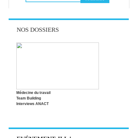
INSCRIVEZ-VOUS ET RECEVEZ LES
NOS DOSSIERS
INFOS JAIMELELUNDI !
VOUS AVEZ LA PAROLE !
Médecine du travail
Team Building
Interviews ANACT