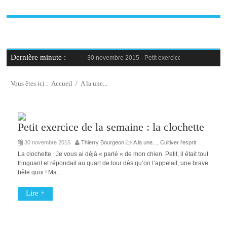
Dernière minute :
30 novembre 2015 -
Petit exercice de la semaine : 
30 novembre 2015 -
Blague au bureau #9
27 novembre 2015 -
Bien-être au travail : savoir d
25 novembre 2015 -
Reconversion professionnelle 
Vous êtes ici :
Accueil
/
A la une...
23 novembre 2015 -
Le syndrome de l’imposteur, 
Petit exercice de la semaine : la clochette
30 novembre 2015
Thierry Bourgeon
A la une...
,
Cultiver l'esprit
La clochette Je vous ai déjà « parlé « de mon chien. Petit, il était tout
fringuant et répondait au quart de tour dès qu’on l’appelait, une brave
bête quoi ! Ma...
Lire +