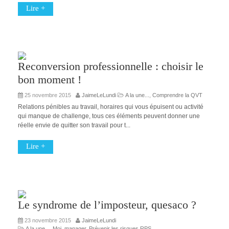
Lire +
Reconversion professionnelle : choisir le
bon moment !
25 novembre 2015
JaimeLeLundi
A la une...
,
Comprendre la QVT
Relations pénibles au travail, horaires qui vous épuisent ou activité
qui manque de challenge, tous ces éléments peuvent donner une
réelle envie de quitter son travail pour t...
Lire +
Le syndrome de l’imposteur, quesaco ?
23 novembre 2015
JaimeLeLundi
A la une...
,
Moi, manager
,
Prévenir les risques RPS