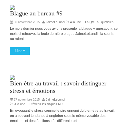
Blague au bureau #9
30 novembre 2015
JaimeLeLundi
A la une...
,
La QVT au quotidien
Le mois dernier nous vous avions présenté la blague « quésaco », ce
mois-ci retrouvez la toute dernière blague JaimeLeLundi : la souris
au ralenti ! ...
Lire +
Bien-être au travail : savoir distinguer
stress et émotions
27 novembre 2015
JaimeLeLundi
A la une...
,
Prévenir les risques RPS
En évoquant le stress comme le pire ennemi du bien-être au travail,
on a souvent tendance à englober sous le même vocable des
émotions et des réactions très différentes et ...