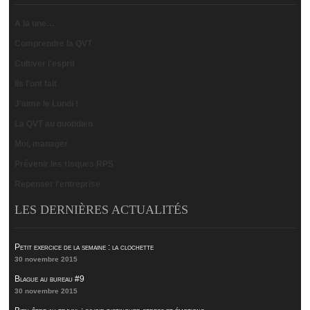
A la une…
Comprendre la QVT
Cultiver l'esprit
Ils l'ont fait
J'aime le Lundi !
La QVT au quotidien
Moi, manager
Prévenir les risques RPS
Repenser l'entreprise
LES DERNIÈRES ACTUALITÉS
Petit exercice de la semaine : la clochette
30 novembre 2015
Blague au bureau #9
30 novembre 2015