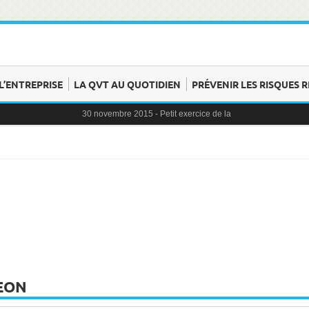
L’ENTREPRISE
LA QVT AU QUOTIDIEN
PRÉVENIR LES RISQUES R
30 novembre 2015 -
Petit exercice de la semaine : la clochette
30 novembre 2015 -
Blague au bureau #9
27 novembre 2015 -
Bien-être au travail : savoir distinguer stre
25 novembre 2015 -
Reconversion professionnelle : choisir le 
23 novembre 2015 -
Le syndrome de l’imposteur, quesaco ?
EON