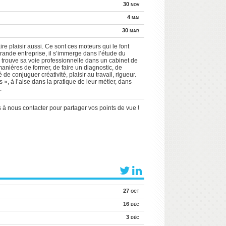
30 nov
4 mai
30 mar
re plaisir aussi. Ce sont ces moteurs qui le font
grande entreprise, il s’immerge dans l’étude du
Il trouve sa voie professionnelle dans un cabinet de
 manières de former, de faire un diagnostic, de
 conjuguer créativité, plaisir au travail, rigueur.
 », à l’aise dans la pratique de leur métier, dans
.
 à nous contacter pour partager vos points de vue !
27 oct
16 déc
3 déc