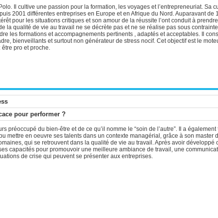
lo. Il cultive une passion pour la formation, les voyages et l’entrepreneuriat. Sa cu
r depuis 2001 différentes entreprises en Europe et en Afrique du Nord. Auparavant 
êt pour les situations critiques et son amour de la réussite l’ont conduit à prendr
 la qualité de vie au travail ne se décrète pas et ne se réalise pas sous contrainte.
re les formations et accompagnements pertinents , adaptés et acceptables. Il const
re, bienveillants et surtout non générateur de stress nocif. Cet objectif est le mot
 être pro et proche.
ess
ficace pour performer ?
s préoccupé du bien-être et de ce qu’il nomme le “soin de l’autre”. Il a également
a pu mettre en oeuvre ses talents dans un contexte managérial, grâce à son maste
aines, qui se retrouvent dans la qualité de vie au travail. Après avoir développé
e ses capacités pour promouvoir une meilleure ambiance de travail, une communicati
tuations de crise qui peuvent se présenter aux entreprises.