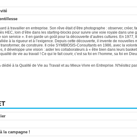
vité
entillesse
à travailler en entreprise. Son rêve était d’être photographe : observer, créer, fai
ès HEC, loin d’être dans les starting-blocks pour suivre une voie royale dans une 
e son service ». Il en garde un goût pour la découverte d’autres cultures. En 1977, 
alliée à la rigueur et à l’exigence. Depuis cette découverte, il invente de nouvelles
ransformer, de construire. Il crée SYMBIOSIS-Consultants en 1986, avec la volonté de
 il développe une vision : aider les collaborateurs à « être bien dans leurs baskets
ualité de vie au travail ! Ce qui le fait courir, c’est sa foi en l’homme, sa foi en Dieu
dié à la Qualité de Vie au Travail et au Mieux-Vivre en Entreprise. N'hésitez pas
ET
ier
 à la campagne !