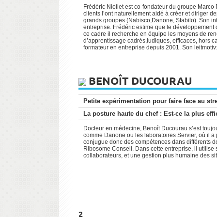
Frédéric Niollet est co-fondateur du groupe Marco Po
clients l’ont naturellement aidé à créer et dirige
grands groupes (Nabisco,Danone, Stabilo). Son intér
entreprise. Frédéric estime que le développement de
ce cadre il recherche en équipe les moyens de rend
d’apprentissage cadrés,ludiques, efficaces, hors cad
formateur en entreprise depuis 2001. Son leitmotiv:
BENOÎT DUCOURAU
Petite expérimentation pour faire face au str
La posture haute du chef : Est-ce la plus ef
Docteur en médecine, Benoît Ducourau s’est toujour
comme Danone ou les laboratoires Servier, où il 
conjugue donc des compétences dans différents dom
Ribosome Conseil. Dans cette entreprise, il utilis
collaborateurs, et une gestion plus humaine des si
2