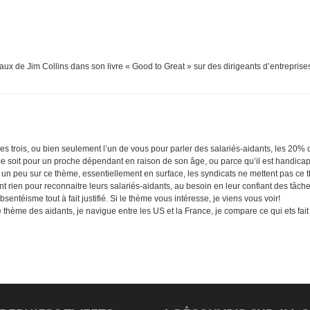
travaux de Jim Collins dans son livre « Good to Great » sur des dirigeants d’entrepr
es trois, ou bien seulement l’un de vous pour parler des salariés-aidants, les 20% d
 ce soit pour un proche dépendant en raison de son âge, ou parce qu’il est handica
n peu sur ce thème, essentiellement en surface, les syndicats ne mettent pas ce th
font rien pour reconnaitre leurs salariés-aidants, au besoin en leur confiant des tâch
entéisme tout à fait justifié. Si le thème vous intéresse, je viens vous voir!
e thème des aidants, je navigue entre les US et la France, je compare ce qui ets fait