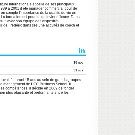
lture internationale et celle de ses principaux
de 1989 à 2001 il été manager commercial pour de
e en compte l’importance de la qualité de vie en
La formation est pour lui un levier efficace. Dans
ruit avec son équipe des dispositifs
eur de Frédéric dans ses une activités de coach et
18 nov
31 oct
 travaillé durant 15 ans au sein de grands groupes
r de management de HEC Business School. Il
 ces compétences, il décide en 2009 de fonder
on plus plaisante et performante entre les