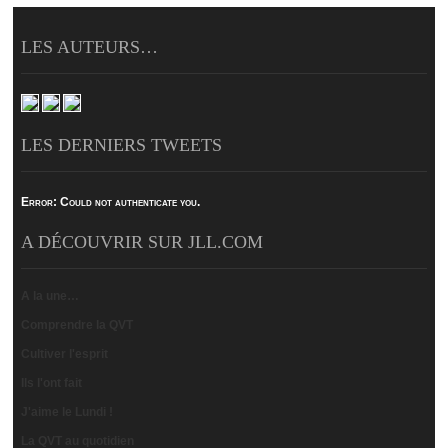
LES AUTEURS…
LES DERNIERS TWEETS
Error:
Could not authenticate you.
A DÉCOUVRIR SUR JLL.COM
A la une…
Comprendre la QVT
Cultiver l'esprit
Ils l'ont fait
J'aime le Lundi !
La QVT au quotidien