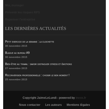
Moi, manager
Prévenir les risques RPS
Repenser l'entreprise
LES DERNIÈRES ACTUALITÉS
Petit exercice de la semaine : la clochette
30 novembre 2015
Blague au bureau #9
30 novembre 2015
Bien-être au travail : savoir distinguer stress et émotions
27 novembre 2015
Reconversion professionnelle : choisir le bon moment !
25 novembre 2015
Copyright JaimeLeLundi - powered by
invox.fr
Nous contacter
Les auteurs
Mentions légales