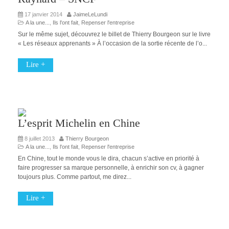
17 janvier 2014
JaimeLeLundi
A la une...
,
Ils l'ont fait
,
Repenser l'entreprise
Sur le même sujet, découvrez le billet de Thierry Bourgeon sur le livre
« Les réseaux apprenants » À l’occasion de la sortie récente de l’o...
Lire +
L’esprit Michelin en Chine
8 juillet 2013
Thierry Bourgeon
A la une...
,
Ils l'ont fait
,
Repenser l'entreprise
En Chine, tout le monde vous le dira, chacun s’active en priorité à
faire progresser sa marque personnelle, à enrichir son cv, à gagner
toujours plus. Comme partout, me direz...
Lire +