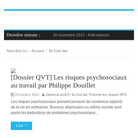
Dernière minute :
30 novembre 2015 -
Petit exercice de la semaine : 
30 novembre 2015 -
Blague au bureau #9
27 novembre 2015 -
Bien-être au travail : savoir d
25 novembre 2015 -
Reconversion professionnelle 
Vous êtes ici :
Accueil
/
Ils l'ont fait
23 novembre 2015 -
Le syndrome de l’imposteur, 
[Dossier QVT] Les risques psychosociaux
au travail par Philippe Douillet
29 octobre 2014
JaimeLeLundi
Ils l'ont fait
,
Prévenir les risques RPS
Les risques psychosociaux peuvent provenir de nombreux aspects
de la vie en entreprise. Burnout, dépression ou même suicide sont
parmi les traductions de problèmes psychosociaux...
Lire +