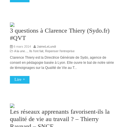
3 questions à Clarence Thiery (Sydo.fr)
#QVT
6 mars 2014
JaimeLeLundi
A la une...
,
Ils l'ont fait
,
Repenser l'entreprise
Clarence Thiery est la Directrice Générale de Sydo, agence de
conseil en pédagogie basée à Lyon. Elle ouvre le bal de notre série
de témoignages sur la Qualité de Vie au T...
Lire +
Les réseaux apprenants favorisent-ils la
qualité de vie au travail ? – Thierry
Raynard – SNCF