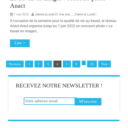
Anact
7 mai 2015
JaimeLeLundi
A la une...
,
J'aime le Lundi !
A l’occasion de la semaine pour la qualité de vie au travail, le réseau
Anact-Aract organise jusqu’au 7 juin 2015 un concours photo « Le
travail en images...
Lire +
…
Previous
1
2
3
4
5
6
20
Next
RECEVEZ NOTRE NEWSLETTER !