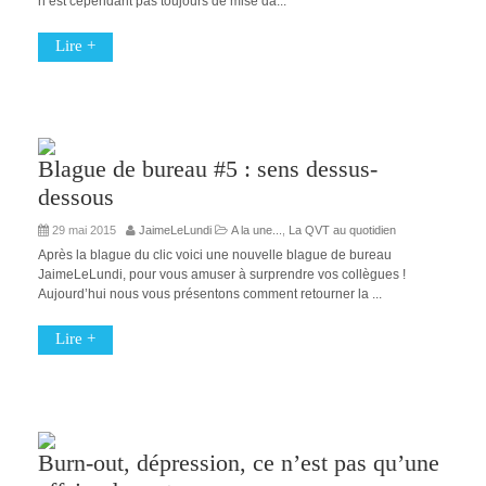
n’est cependant pas toujours de mise da...
Lire +
Blague de bureau #5 : sens dessus-
dessous
29 mai 2015
JaimeLeLundi
A la une...
,
La QVT au quotidien
Après la blague du clic voici une nouvelle blague de bureau
JaimeLeLundi, pour vous amuser à surprendre vos collègues !
Aujourd’hui nous vous présentons comment retourner la ...
Lire +
Burn-out, dépression, ce n’est pas qu’une