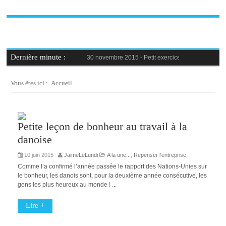
Dernière minute :
30 novembre 2015 -
Petit exercice de la semaine : 
30 novembre 2015 -
Blague au bureau #9
27 novembre 2015 -
Bien-être au travail : savoir d
25 novembre 2015 -
Reconversion professionnelle 
Vous êtes ici :
Accueil
23 novembre 2015 -
Le syndrome de l’imposteur, 
Petite leçon de bonheur au travail à la
danoise
10 juin 2015
JaimeLeLundi
A la une...
,
Repenser l'entreprise
Comme l’a confirmé l’année passée le rapport des Nations-Unies sur
le bonheur, les danois sont, pour la deuxième année consécutive, les
gens les plus heureux au monde ! ...
Lire +