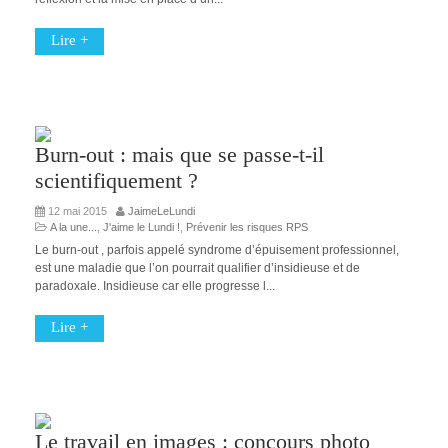
Lire +
Burn-out : mais que se passe-t-il
scientifiquement ?
12 mai 2015
JaimeLeLundi
A la une...
,
J'aime le Lundi !
,
Prévenir les risques RPS
Le burn-out , parfois appelé syndrome d’épuisement professionnel,
est une maladie que l’on pourrait qualifier d’insidieuse et de
paradoxale. Insidieuse car elle progresse l...
Lire +
Le travail en images : concours photo