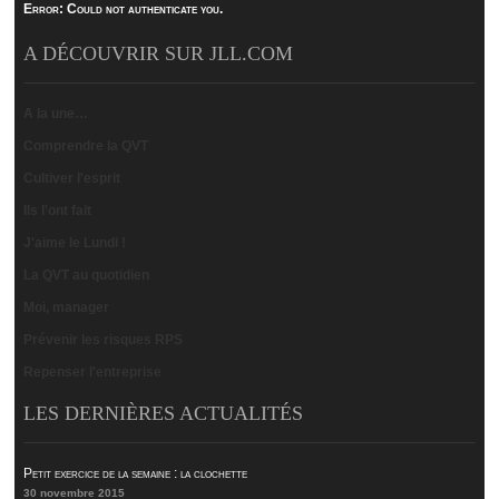
Error:
Could not authenticate you.
A DÉCOUVRIR SUR JLL.COM
A la une…
Comprendre la QVT
Cultiver l'esprit
Ils l'ont fait
J'aime le Lundi !
La QVT au quotidien
Moi, manager
Prévenir les risques RPS
Repenser l'entreprise
LES DERNIÈRES ACTUALITÉS
Petit exercice de la semaine : la clochette
30 novembre 2015