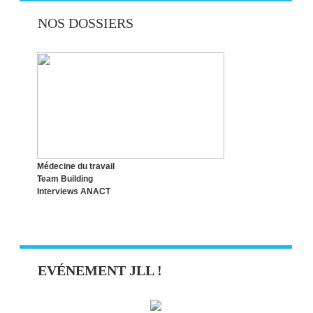
INSTAURER ET MAINTENIR UN CADRE
NOS DOSSIERS
RESPECTUEUX AU TRAVAIL
[CONFÉRENCE] RECONNAISSANCE ET
QUALITÉ DE VIE AU TRAVAIL
Médecine du travail
Team Building
Interviews ANACT
EVÉNEMENT JLL !