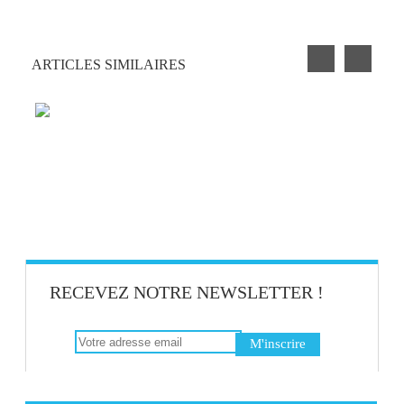
ARTICLES SIMILAIRES
LA BIENVEILLANCE AU TRAVAIL, UN
VECTEUR DE BIEN-ÊTRE
QUI EST LE RESPONSABLE DE LA QVT
DANS VOTRE ENTREPRISE ?
RECEVEZ NOTRE NEWSLETTER !
BLAGUE DE BUREAU #4 : LE CLIC