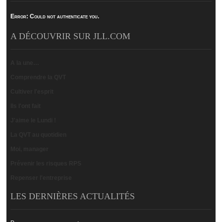
Error:
Could not authenticate you.
A DÉCOUVRIR SUR JLL.COM
A la une…
Comprendre la QVT
Cultiver l'esprit
Ils l'ont fait
J'aime le Lundi !
La QVT au quotidien
Moi, manager
Prévenir les risques RPS
Repenser l'entreprise
LES DERNIÈRES ACTUALITÉS