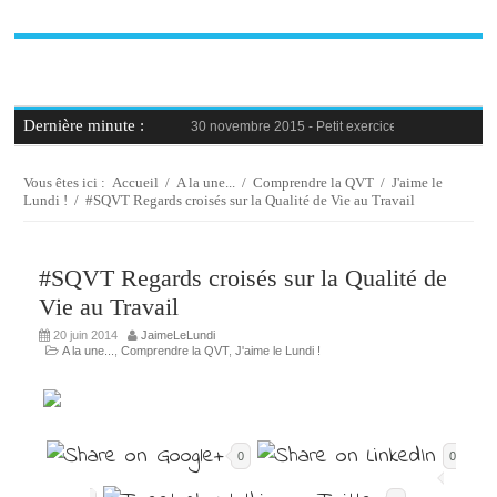
Dernière minute :
30 novembre 2015 -
Petit exercice de la semaine : 
30 novembre 2015 -
Blague au bureau #9
27 novembre 2015 -
Bien-être au travail : savoir d
25 novembre 2015 -
Reconversion professionnelle 
Vous êtes ici :
Accueil
/
A la une...
/
Comprendre la QVT
/
J'aime le
23 novembre 2015 -
Le syndrome de l’imposteur, 
Lundi !
/
#SQVT Regards croisés sur la Qualité de Vie au Travail
#SQVT Regards croisés sur la Qualité de
Vie au Travail
20 juin 2014
JaimeLeLundi
A la une...
,
Comprendre la QVT
,
J'aime le Lundi !
0
0