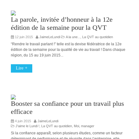
La parole, invitée d’honneur à la 12e
édition de la semaine pour la QVT
12 juin 2015
JaimeLeLundi
A la une...
,
La QVT au quotidien
“Rendre le travail parlant !” telle est la devise fédératrice de la 12e
édition de la semaine pour la qualité de vie au travail ! Dans chaque
région, du 15 au 19 juin 2015...
Lire +
Booster sa confiance pour un travail plus
efficace
4 juin 2015
JaimeLeLundi
J'aime le Lundi !
,
La QVT au quotidien
,
Moi, manager
Si la confiance apparaît, selon plusieurs études, comme un facteur
déterminant de performance et de réussite dans l’entreprise, elle