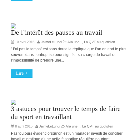
De l’intérêt des pauses au travail
10 avril 2015
JaimeLeLundi
A la une...
,
La QVT au quotidien
”J’ai pas le temps” est sans doute la réplique que l’on entend le plus
souvent dans l’entreprise pour signifier sa charge de travail et
l’impossibilité de prendre une...
Lire +
3 astuces pour trouver le temps de faire
du sport en travaillant
8 avril 2015
JaimeLeLundi
A la une...
,
La QVT au quotidien
Pas toujours évident lorsqu’on est un manager investi de concilier
travail et pratique d’une activité sportive régulière pourtant