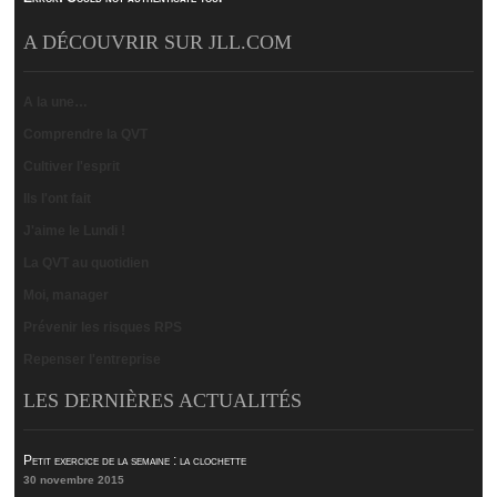
A DÉCOUVRIR SUR JLL.COM
A la une…
Comprendre la QVT
Cultiver l'esprit
Ils l'ont fait
J'aime le Lundi !
La QVT au quotidien
Moi, manager
Prévenir les risques RPS
Repenser l'entreprise
LES DERNIÈRES ACTUALITÉS
Petit exercice de la semaine : la clochette
30 novembre 2015