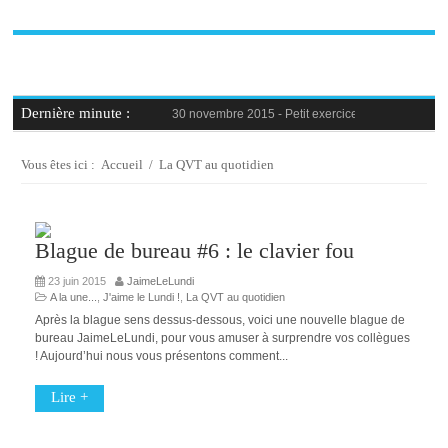
Dernière minute :
30 novembre 2015 -
Petit exercice de la semaine : 
30 novembre 2015 -
Blague au bureau #9
27 novembre 2015 -
Bien-être au travail : savoir d
25 novembre 2015 -
Reconversion professionnelle 
Vous êtes ici :
Accueil
/
La QVT au quotidien
23 novembre 2015 -
Le syndrome de l’imposteur, 
Blague de bureau #6 : le clavier fou
23 juin 2015
JaimeLeLundi
A la une...
,
J'aime le Lundi !
,
La QVT au quotidien
Après la blague sens dessus-dessous, voici une nouvelle blague de
bureau JaimeLeLundi, pour vous amuser à surprendre vos collègues
! Aujourd’hui nous vous présentons comment...
Lire +