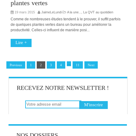
plantes vertes
19 mars 2015
JaimeLeLundi
A la une...
,
La QVT au quotidien
Comme de nombreuses études tendent à le prouver, il suffit parfois
de quelques plantes vertes dans un bureau pour améliorer la
productivité. Celles-ci influent de manière posi...
Lire +
…
Previous
1
2
3
4
11
Next
RECEVEZ NOTRE NEWSLETTER !
NOS DOSSIERS