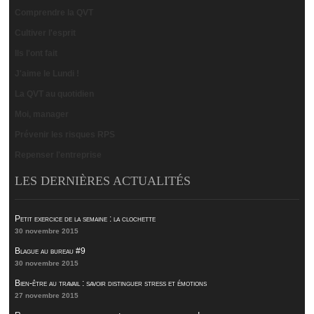
Comprendre la QVT
Cultiver l'esprit
Ils l'ont fait
J'aime le Lundi !
La QVT au quotidien
Moi, manager
Prévenir les risques RPS
Repenser l'entreprise
LES DERNIÈRES ACTUALITÉS
Petit exercice de la semaine : la clochette
30 novembre 2015
Blague au bureau #9
30 novembre 2015
Bien-être au travail : savoir distinguer stress et émotions
27 novembre 2015