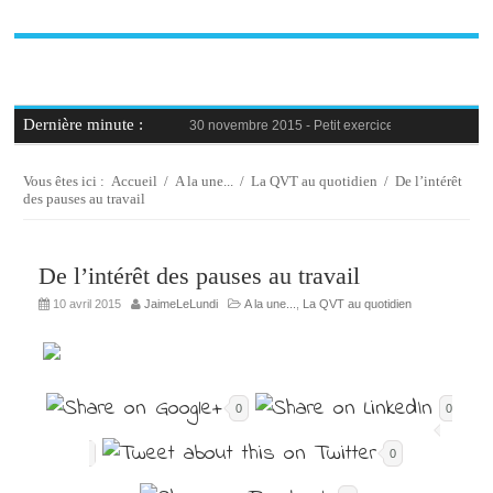
Dernière minute :
30 novembre 2015 -
Petit exercice de la semaine : 
30 novembre 2015 -
Blague au bureau #9
27 novembre 2015 -
Bien-être au travail : savoir d
25 novembre 2015 -
Reconversion professionnelle 
Vous êtes ici :
Accueil
/
A la une...
/
La QVT au quotidien
/
De l’intérêt
23 novembre 2015 -
Le syndrome de l’imposteur, 
des pauses au travail
De l’intérêt des pauses au travail
10 avril 2015
JaimeLeLundi
A la une...
,
La QVT au quotidien
0
0
0