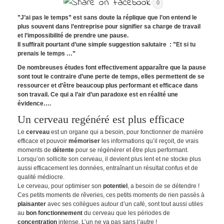
0
”J’ai pas le temps” est sans doute la réplique que l’on entend le
plus souvent dans l’entreprise pour signifier sa charge de travail
et l’impossibilité de prendre une pause.
Il suffirait pourtant d’une simple suggestion salutaire : ”Et si tu
prenais le temps …”
De nombreuses études font effectivement apparaître que la pause
sont tout le contraire d’une perte de temps, elles permettent de se
ressourcer et d’être beaucoup plus performant et efficace dans
son travail. Ce qui a l’air d’un paradoxe est en réalité une
évidence….
Un cerveau regénéré est plus efficace
Le
cerveau
est un organe qui a besoin, pour fonctionner de manière
efficace et pouvoir
mémoriser
les informations qu’il reçoit, de vrais
moments de
détente
pour se régénérer et être plus performant.
Lorsqu’on sollicite son cerveau, il devient plus lent et ne stocke plus
aussi efficacement les données, entraînant un résultat confus et de
qualité médiocre.
Le cerveau, pour optimiser son
potentiel
, a besoin de se détendre !
Ces petits moments de rêveries, ces petits moments de rien passés à
plaisanter
avec ses collègues autour d’un café, sont tout aussi utiles
au
bon fonctionnement
du cerveau que les périodes de
concentration
intense. L’un ne va pas sans l’autre !