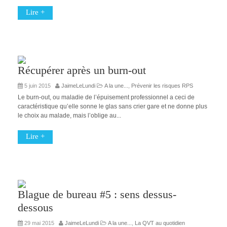
Lire +
Récupérer après un burn-out
5 juin 2015
JaimeLeLundi
A la une...
,
Prévenir les risques RPS
Le burn-out, ou maladie de l’épuisement professionnel a ceci de
caractéristique qu’elle sonne le glas sans crier gare et ne donne plus
le choix au malade, mais l’oblige au...
Lire +
Blague de bureau #5 : sens dessus-
dessous
29 mai 2015
JaimeLeLundi
A la une...
,
La QVT au quotidien