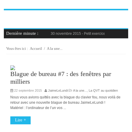
Dernière minute :
30 novembre 2015 -
Petit exercice de la semaine : 
30 novembre 2015 -
Blague au bureau #9
27 novembre 2015 -
Bien-être au travail : savoir d
25 novembre 2015 -
Reconversion professionnelle 
Vous êtes ici :
Accueil
/
A la une...
23 novembre 2015 -
Le syndrome de l’imposteur, 
Blague de bureau #7 : des fenêtres par
milliers
22 septembre 2015
JaimeLeLundi
A la une...
,
La QVT au quotidien
Nous vous avions quittés avec la blague du clavier fou, nous voilà de
retour avec une nouvelle blague de bureau JaimeLeLundi !
Matériel : l’ordinateur de l’un vos ...
Lire +