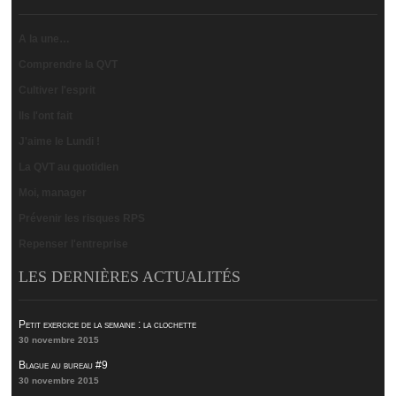
A la une…
Comprendre la QVT
Cultiver l'esprit
Ils l'ont fait
J'aime le Lundi !
La QVT au quotidien
Moi, manager
Prévenir les risques RPS
Repenser l'entreprise
LES DERNIÈRES ACTUALITÉS
Petit exercice de la semaine : la clochette
30 novembre 2015
Blague au bureau #9
30 novembre 2015