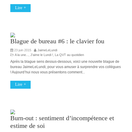
Lire +
Blague de bureau #6 : le clavier fou
23 juin 2015
JaimeLeLundi
A la une...
,
J'aime le Lundi !
,
La QVT au quotidien
Après la blague sens dessus-dessous, voici une nouvelle blague de
bureau JaimeLeLundi, pour vous amuser à surprendre vos collègues
! Aujourd’hui nous vous présentons comment...
Lire +
Burn-out : sentiment d’incompétence et
estime de soi