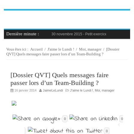
Dernière minute :
30 novembre 2015 -
Petit exercice de la semaine : 
30 novembre 2015 -
Blague au bureau #9
27 novembre 2015 -
Bien-être au travail : savoir d
25 novembre 2015 -
Reconversion professionnelle 
Vous êtes ici :
Accueil
/
J'aime le Lundi !
/
Moi, manager
/
[Dossier
23 novembre 2015 -
Le syndrome de l’imposteur, 
QVT] Quels messages faire passer lors d’un Team-Building ?
[Dossier QVT] Quels messages faire
passer lors d’un Team-Building ?
16 janvier 2014
JaimeLeLundi
J'aime le Lundi !
,
Moi, manager
0
0
0