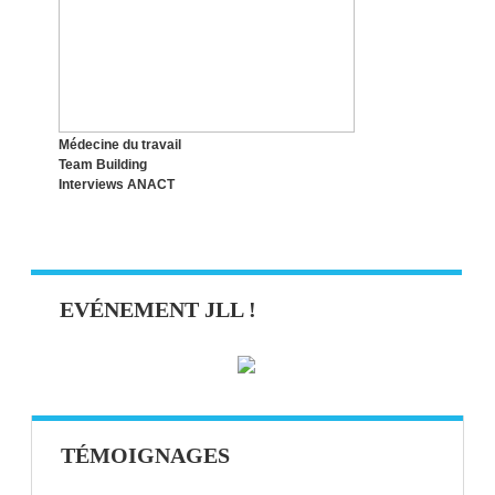
5 CHOSES DONT ON DEVRAIT
S’INSPIRER DANS LA VIE DE TRAVAIL
AUX USA
Médecine du travail
Team Building
Interviews ANACT
EVÉNEMENT JLL !
TÉMOIGNAGES