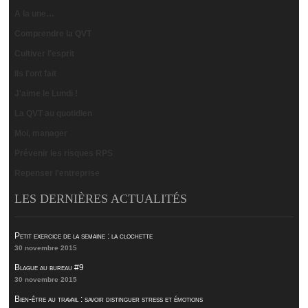
A la une…
Comprendre la QVT
Cultiver l'esprit
Ils l'ont fait
J'aime le Lundi !
La QVT au quotidien
Moi, manager
Prévenir les risques RPS
Repenser l'entreprise
LES DERNIÈRES ACTUALITÉS
Petit exercice de la semaine : la clochette
30 novembre 2015
Blague au bureau #9
30 novembre 2015
Bien-être au travail : savoir distinguer stress et émotions