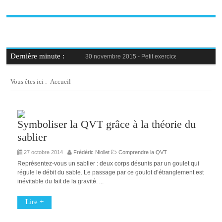
Dernière minute :
30 novembre 2015 -
Petit exercice de la semaine : 
30 novembre 2015 -
Blague au bureau #9
27 novembre 2015 -
Bien-être au travail : savoir d
25 novembre 2015 -
Reconversion professionnelle 
Vous êtes ici :
Accueil
23 novembre 2015 -
Le syndrome de l’imposteur, 
Symboliser la QVT grâce à la théorie du
sablier
27 octobre 2014
Frédéric Niollet
Comprendre la QVT
Représentez-vous un sablier : deux corps désunis par un goulet qui
régule le débit du sable. Le passage par ce goulot d’étranglement est
inévitable du fait de la gravité. ...
Lire +