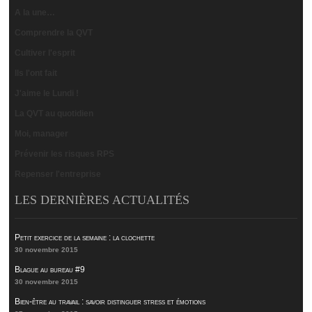
A la une…
Comprendre la QVT
Cultiver l'esprit
Ils l'ont fait
J'aime le Lundi !
La QVT au quotidien
Moi, manager
Prévenir les risques RPS
Repenser l'entreprise
LES DERNIÈRES ACTUALITÉS
Petit exercice de la semaine : la clochette
30 novembre 2015
Blague au bureau #9
30 novembre 2015
Bien-être au travail : savoir distinguer stress et émotions