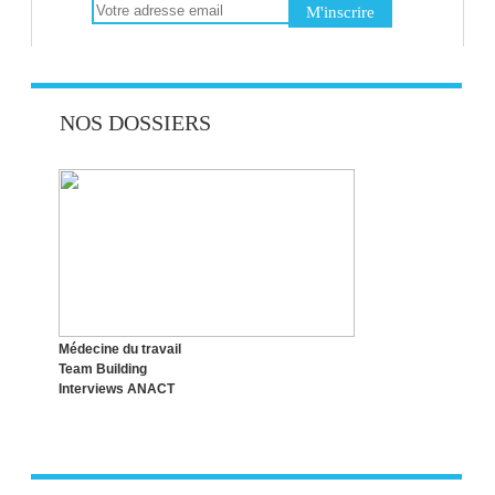
LE TRAVAIL EN IMAGES : CONCOURS
NOS DOSSIERS
PHOTO ANACT
TOP 4 DES VILLES OÙ TRAVAILLER
RIME AVEC PLAISIR
Médecine du travail
Team Building
Interviews ANACT