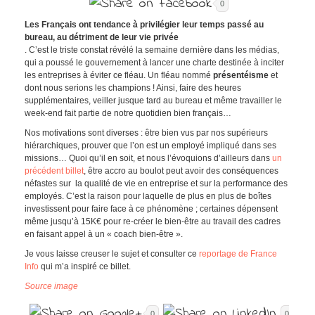
0
Les Français ont tendance à privilégier leur temps passé au
bureau, au détriment de leur vie privée
. C’est le triste constat révélé la semaine dernière dans les médias,
qui a poussé le gouvernement à lancer une charte destinée à inciter
les entreprises à éviter ce fléau. Un fléau nommé
présentéisme
et
dont nous serions les champions ! Ainsi, faire des heures
supplémentaires, veiller jusque tard au bureau et même travailler le
week-end fait partie de notre quotidien bien français…
Nos motivations sont diverses : être bien vus par nos supérieurs
hiérarchiques, prouver que l’on est un employé impliqué dans ses
missions… Quoi qu’il en soit, et nous l’évoquions d’ailleurs dans
un
précédent billet
, être accro au boulot peut avoir des conséquences
néfastes sur la qualité de vie en entreprise et sur la performance des
employés. C’est la raison pour laquelle de plus en plus de boîtes
investissent pour faire face à ce phénomène ; certaines dépensent
même jusqu’à 15K€ pour re-créer le bien-être au travail des cadres
en faisant appel à un « coach bien-être ».
Je vous laisse creuser le sujet et consulter ce
reportage de France
Info
qui m’a inspiré ce billet.
Source image
0
0