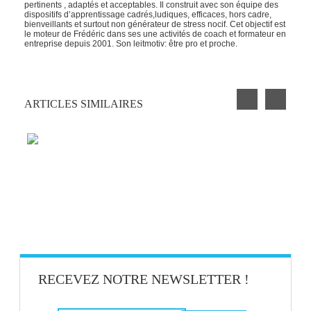
pertinents , adaptés et acceptables. Il construit avec son équipe des
dispositifs d’apprentissage cadrés,ludiques, efficaces, hors cadre,
bienveillants et surtout non générateur de stress nocif. Cet objectif est
le moteur de Frédéric dans ses une activités de coach et formateur en
entreprise depuis 2001. Son leitmotiv: être pro et proche.
ARTICLES SIMILAIRES
TECHNIQUE POMODORO : UNE SEULE
TÂCHE À LA FOIS !
LA MUTATION NUMÉRIQUE ET LE
TRAVAIL
RECEVEZ NOTRE NEWSLETTER !
UNE JOURNÉE POUR SOUTENIR LES
AIDANTS BÉNÉVOLES