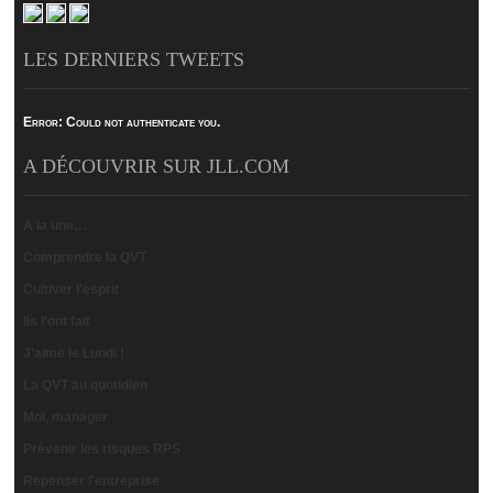
LES DERNIERS TWEETS
Error:
Could not authenticate you.
A DÉCOUVRIR SUR JLL.COM
A la une…
Comprendre la QVT
Cultiver l'esprit
Ils l'ont fait
J'aime le Lundi !
La QVT au quotidien
Moi, manager
Prévenir les risques RPS
Repenser l'entreprise