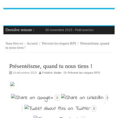
Dernière minute :
30 novembre 2015 -
Petit exercice de la semaine : 
30 novembre 2015 -
Blague au bureau #9
27 novembre 2015 -
Bien-être au travail : savoir d
25 novembre 2015 -
Reconversion professionnelle 
Vous êtes ici :
Accueil
/
Prévenir les risques RPS
/
Présentéisme, quand
23 novembre 2015 -
Le syndrome de l’imposteur, 
tu nous tiens !
Présentéisme, quand tu nous tiens !
16 décembre 2013
Frédéric Niollet
Prévenir les risques RPS
0
0
0