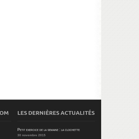
5 ASTUCES POUR RENDRE PLUS
OP 4 DES VILLES OÙ TRAVAILLER
SYMPA LE TRAVAIL DE VOS
RIME AVEC PLAISIR
COLLABORATEURS AU QUOTIDIEN
COM
LES DERNIÈRES ACTUALITÉS
Petit exercice de la semaine : la clochette
30 novembre 2015