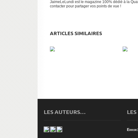
JaimeLeLundi est le magazine 100% dédié à la Qualit
contacter pour partager vos points de vue !
ARTICLES SIMILAIRES
TECHNIQUE POMODORO : UNE
LA M
SEULE TÂCHE À LA FOIS !
LES AUTEURS…
LES
Error: