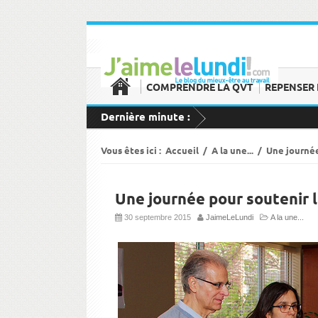
COMPRENDRE LA QVT
REPENSER 
Dernière minute :
Vous êtes ici :
Accueil
/
A la une...
/
Une journée
Une journée pour soutenir 
30 septembre 2015
JaimeLeLundi
A la une...