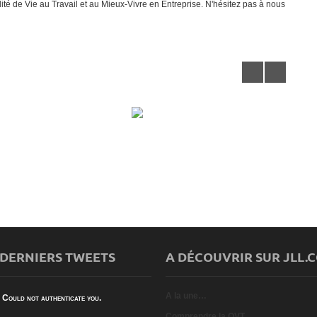
é de Vie au Travail et au Mieux-Vivre en Entreprise. N'hésitez pas à nous
UTATION NUMÉRIQUE ET LE
LE TRAVAIL EN IMAGES : CONCOURS
T
TRAVAIL
PHOTO ANACT
 DERNIERS TWEETS
A DÉCOUVRIR SUR JLL.
A la une…
Could not authenticate you.
Comprendre la QVT