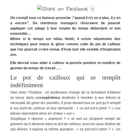
0
On connaît tous ce fameux proverbe :”quand il n’y en a plus, il y en
a encore”. De nombreux managers rêveraient de pouvoir
appliquer cet adage à leur emploi du temps débordant et non
extensible…
Même si le temps est hélas limité, il existe néanmoins des
techniques pour mieux le gérer comme celle du pot de cailloux
que l’on pourrait croire venue d’Asie tant elle semble d’inspiration
zen.
Elle devrait vous aider à cultiver la pensée positive en matière de
gestion du temps de travail ….
Le pot de cailloux qui se remplit
indéfiniment
Voici donc l’histoire : un professeur chargé de la formation d’élèves
se lance dans une
expérience
destinée à montrer à ses élèves la
nécessité de gérer les priorités. Il pose devant eux un pot qu’il remplit
à ras bord de cailloux et leur demande : « ce pot est-il plein ? » Les
élèves répondent alors en chœur « oui ».
Sceptique il répond « vraiment ? » et sort un récipient rempli de
graviers qu’il déverse dans le pot de cailloux sous les yeux ébahis de
ses élèves. Il repose la même question : « ce pot est-il plein ? ». Un