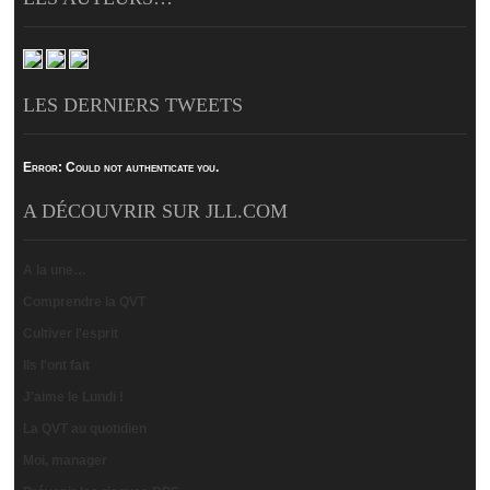
LES DERNIERS TWEETS
Error:
Could not authenticate you.
A DÉCOUVRIR SUR JLL.COM
A la une…
Comprendre la QVT
Cultiver l'esprit
Ils l'ont fait
J'aime le Lundi !
La QVT au quotidien
Moi, manager