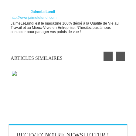
JaimeLeLundi
http://www.jaimelelundi.com
JaimeLeLundi est le magazine 100% dédié à la Qualité de Vie au
Travail et au Mieux-Vivre en Entreprise. N'hésitez pas à nous
contacter pour partager vos points de vue !
ARTICLES SIMILAIRES
BIEN-ÊTRE AU TRAVAIL : SAVOIR
DISTINGUER STRESS ET ÉMOTIONS
TECHNIQUE POMODORO : UNE SEULE
TÂCHE À LA FOIS !
RECEVEZ NOTRE NEWSLETTER !