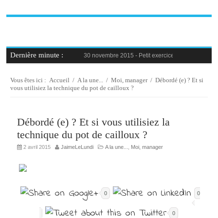
Dernière minute :
30 novembre 2015 -
Petit exercice de la semaine : 
30 novembre 2015 -
Blague au bureau #9
27 novembre 2015 -
Bien-être au travail : savoir d
25 novembre 2015 -
Reconversion professionnelle 
Vous êtes ici :
Accueil
/
A la une...
/
Moi, manager
/
Débordé (e) ? Et si
23 novembre 2015 -
Le syndrome de l’imposteur, 
vous utilisiez la technique du pot de cailloux ?
Débordé (e) ? Et si vous utilisiez la
technique du pot de cailloux ?
2 avril 2015
JaimeLeLundi
A la une...
,
Moi, manager
0
0
0