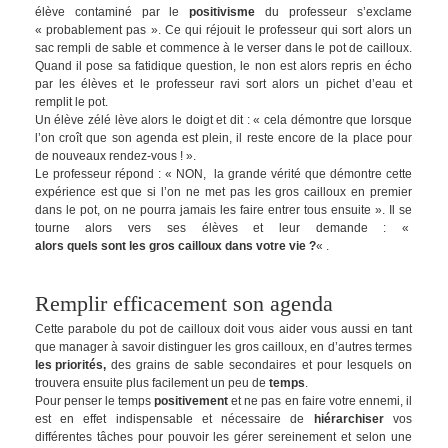
élève contaminé par le
positivisme
du professeur s’exclame
« probablement pas ». Ce qui réjouit le professeur qui sort alors un
sac rempli de sable et commence à le verser dans le pot de cailloux.
Quand il pose sa fatidique question, le non est alors repris en écho
par les élèves et le professeur ravi sort alors un pichet d’eau et
remplit le pot.
Un élève zélé lève alors le doigt et dit : « cela démontre que lorsque
l’on croît que son agenda est plein, il reste encore de la place pour
de nouveaux rendez-vous ! ».
Le professeur répond : « NON, la grande vérité que démontre cette
expérience est que si l’on ne met pas les gros cailloux en premier
dans le pot, on ne pourra jamais les faire entrer tous ensuite ». Il se
tourne alors vers ses élèves et leur demande : «
alors quels sont les gros cailloux dans votre vie ?
« .
Remplir efficacement son agenda
Cette parabole du pot de cailloux doit vous aider vous aussi en tant
que manager à savoir distinguer les gros cailloux, en d’autres termes
les priorités
,
des grains de sable secondaires et pour lesquels on
trouvera ensuite plus facilement un peu de
temps
.
Pour penser le temps
positivement
et ne pas en faire votre ennemi, il
est en effet indispensable et nécessaire de
hiérarchiser
vos
différentes tâches pour pouvoir les gérer sereinement et selon une