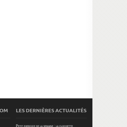
S HACKATHONS EN ENTREPRISE :
PETITE LEÇON DE BONHEUR AU
BON OU MAUVAIS CHOIX ?
TRAVAIL À LA DANOISE
COM
LES DERNIÈRES ACTUALITÉS
Petit exercice de la semaine : la clochette