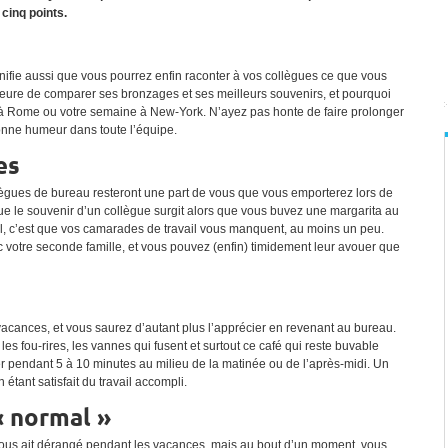
cinq points.
gnifie aussi que vous pourrez enfin raconter à vos collègues ce que vous
l’heure de comparer ses bronzages et ses meilleurs souvenirs, et pourquoi
à Rome ou votre semaine à New-York. N’ayez pas honte de faire prolonger
onne humeur dans toute l’équipe.
es
lègues de bureau resteront une part de vous que vous emporterez lors de
 le souvenir d’un collègue surgit alors que vous buvez une margarita au
tail, c’est que vos camarades de travail vous manquent, au moins un peu.
 votre seconde famille, et vous pouvez (enfin) timidement leur avouer que
vacances, et vous saurez d’autant plus l’apprécier en revenant au bureau.
es fou-rires, les vannes qui fusent et surtout ce café qui reste buvable
ler pendant 5 à 10 minutes au milieu de la matinée ou de l’après-midi. Un
étant satisfait du travail accompli.
« normal »
 vous ait dérangé pendant les vacances, mais au bout d’un moment, vous