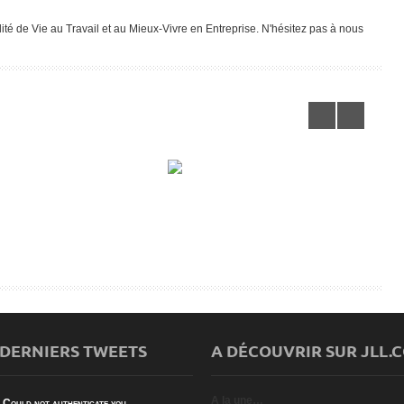
é de Vie au Travail et au Mieux-Vivre en Entreprise. N'hésitez pas à nous
NETTOYAGE DE RENTRÉE POUR
UTATION NUMÉRIQUE ET LE
ENSOLEILLER VOTRE BUREAU ET
LE
TRAVAIL
BOOSTER LA QVT
 DERNIERS TWEETS
A DÉCOUVRIR SUR JLL.
A la une…
Could not authenticate you.