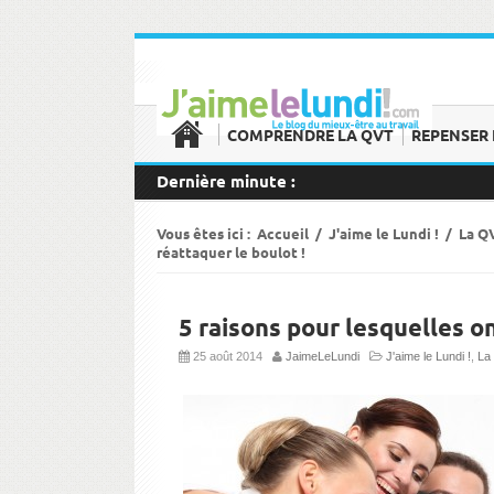
COMPRENDRE LA QVT
REPENSER 
Dernière minute :
Vous êtes ici :
Accueil
/
J'aime le Lundi !
/
La Q
réattaquer le boulot !
5 raisons pour lesquelles o
25 août 2014
JaimeLeLundi
J'aime le Lundi !
,
La