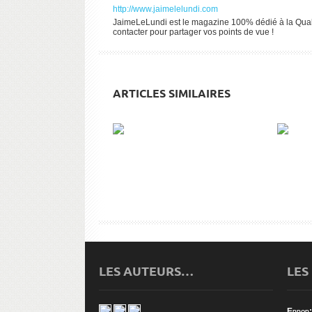
http://www.jaimelelundi.com
JaimeLeLundi est le magazine 100% dédié à la Qualit
contacter pour partager vos points de vue !
ARTICLES SIMILAIRES
TECHNIQUE POMODORO : UNE
LA M
SEULE TÂCHE À LA FOIS !
LES AUTEURS…
LES
Error: