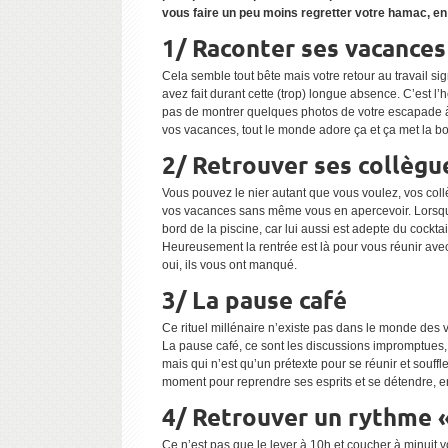
vous faire un peu moins regretter votre hamac, en 
1/ Raconter ses vacances
Cela semble tout bête mais votre retour au travail si
avez fait durant cette (trop) longue absence. C’est 
pas de montrer quelques photos de votre escapade 
vos vacances, tout le monde adore ça et ça met la b
2/ Retrouver ses collègu
Vous pouvez le nier autant que vous voulez, vos col
vos vacances sans même vous en apercevoir. Lorsque
bord de la piscine, car lui aussi est adepte du cock
Heureusement la rentrée est là pour vous réunir avec
oui, ils vous ont manqué.
3/ La pause café
Ce rituel millénaire n’existe pas dans le monde des 
La pause café, ce sont les discussions impromptues, l
mais qui n’est qu’un prétexte pour se réunir et souff
moment pour reprendre ses esprits et se détendre, en 
4/ Retrouver un rythme 
Ce n’est pas que le lever à 10h et coucher à minuit