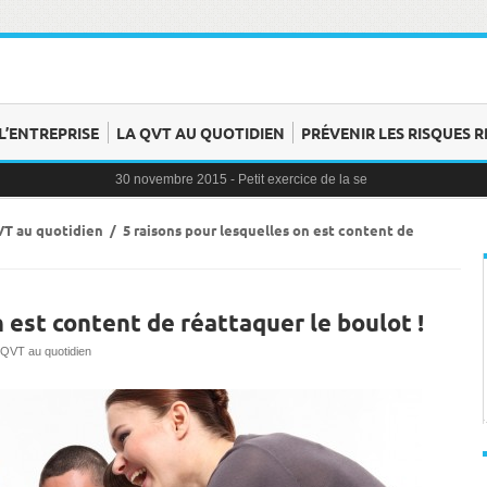
L’ENTREPRISE
LA QVT AU QUOTIDIEN
PRÉVENIR LES RISQUES R
30 novembre 2015 -
Petit exercice de la semaine : la clochette
30 novembre 2015 -
Blague au bureau #9
27 novembre 2015 -
Bien-être au travail : savoir distinguer stress e
25 novembre 2015 -
Reconversion professionnelle : choisir le bon 
VT au quotidien
/
5 raisons pour lesquelles on est content de
23 novembre 2015 -
Le syndrome de l’imposteur, quesaco ?
n est content de réattaquer le boulot !
 QVT au quotidien