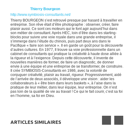
Thierry Bourgeon
http://www.symbiosis-consultants.net/
Thierry BOURGEON s’est retrouvé presque par hasard à travailler en
entreprise. Son rêve était d’être photographe : observer, créer, faire
plaisir aussi. Ce sont ces moteurs qui le font agir aujourd’hui dans
son métier de consultant. Après HEC, loin d’être dans les starting-
blocks pour suivre une voie royale dans une grande entreprise, il
s’immerge dans l’étude du chinois, puis part deux ans dans le
Pacifique « faire son service ». Il en garde un goût pour la découverte
d’autres cultures. En 1977, Il trouve sa voie professionnelle dans un
cabinet de consultants qui pratique la créativité à haute dose alliée à
la rigueur et à l’exigence. Depuis cette découverte, il invente de
nouvelles manières de former, de faire un diagnostic, de donner
envie à une équipe et une entreprise de se transformer, de construire.
Il crée SYMBIOSIS-Consultants en 1986, avec la volonté de
conjuguer créativité, plaisir au travail, rigueur. Progressivement, aidé
de l’arrivée de deux associés, il développe une vision : aider les
collaborateurs à « être bien dans leurs baskets », à l’aise dans la
pratique de leur métier, dans leur équipe, leur entreprise. On n’est
pas loin de la qualité de vie au travail ! Ce qui le fait courir, c’est sa foi
en l’homme, sa foi en Dieu.
ARTICLES SIMILAIRES
LE SYNDROME DE L’IMPOSTEUR,