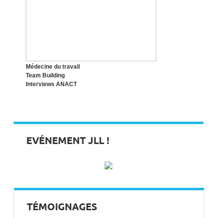
TOP 6 DES INDICATEURS À MAÎTRISER
POUR AMÉLIORER LA QVT AU
QUOTIDIEN DANS SON ENTREPRISE
Médecine du travail
Team Building
Interviews ANACT
EVÉNEMENT JLL !
TÉMOIGNAGES