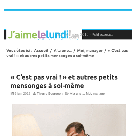
Dernière minute :
30 novembre 2015 -
Petit exercice de la semaine
30 novembre 2015 -
Blague au bureau #9
27 novembre 2015 -
Bien-être au travail : savoi
25 novembre 2015 -
Reconversion professionnel
Vous êtes ici :
Accueil
/
A la une...
/
Moi, manager
/
« C’est pas
23 novembre 2015 -
Le syndrome de l’imposteu
vrai ! » et autres petits mensonges à soi-même
« C’est pas vrai ! » et autres petits
mensonges à soi-même
6 juin 2013
Thierry Bourgeon
A la une...
,
Moi, manager