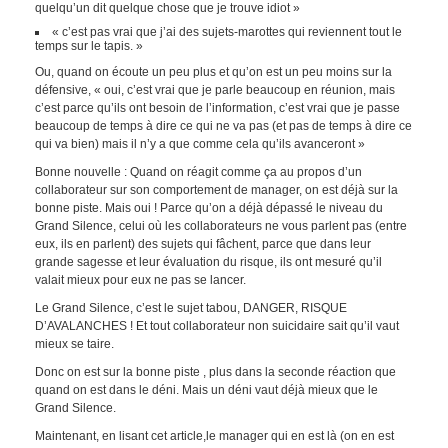
quelqu’un dit quelque chose que je trouve idiot »
« c’est pas vrai que j’ai des sujets-marottes qui reviennent tout le
temps sur le tapis. »
Ou, quand on écoute un peu plus et qu’on est un peu moins sur la
défensive, « oui, c’est vrai que je parle beaucoup en réunion, mais
c’est parce qu’ils ont besoin de l’information, c’est vrai que je passe
beaucoup de temps à dire ce qui ne va pas (et pas de temps à dire ce
qui va bien) mais il n’y a que comme cela qu’ils avanceront »
Bonne nouvelle : Quand on réagit comme ça au propos d’un
collaborateur sur son comportement de manager, on est déjà sur la
bonne piste. Mais oui ! Parce qu’on a déjà dépassé le niveau du
Grand Silence, celui où les collaborateurs ne vous parlent pas (entre
eux, ils en parlent) des sujets qui fâchent, parce que dans leur
grande sagesse et leur évaluation du risque, ils ont mesuré qu’il
valait mieux pour eux ne pas se lancer.
Le Grand Silence, c’est le sujet tabou, DANGER, RISQUE
D’AVALANCHES ! Et tout collaborateur non suicidaire sait qu’il vaut
mieux se taire.
Donc on est sur la bonne piste , plus dans la seconde réaction que
quand on est dans le déni. Mais un déni vaut déjà mieux que le
Grand Silence.
Maintenant, en lisant cet article,le manager qui en est là (on en est