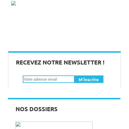
QUESACO ?
LA BIENVEILLANCE AU TRAVAIL, UN
VECTEUR DE BIEN-ÊTRE
RECEVEZ NOTRE NEWSLETTER !
ET SI VOUS METTIEZ EN PLACE DES
ATELIERS DU RIRE ?
LE SLOW BUSINESS, REDONNER DU
TEMPS AU TEMPS
NOS DOSSIERS