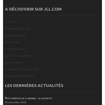
A DÉCOUVRIR SUR JLL.COM
A la une…
Comprendre la QVT
Cultiver l'esprit
Ils l'ont fait
J'aime le Lundi !
La QVT au quotidien
Moi, manager
Prévenir les risques RPS
Repenser l'entreprise
LES DERNIÈRES ACTUALITÉS
Petit exercice de la semaine : la clochette
30 novembre 2015