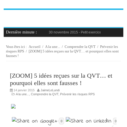
Dernière minute :
30 novembre 2015 -
Petit exercice de la semaine : 
30 novembre 2015 -
Blague au bureau #9
27 novembre 2015 -
Bien-être au travail : savoir d
25 novembre 2015 -
Reconversion professionnelle 
Vous êtes ici :
Accueil
/
A la une...
/
Comprendre la QVT
/
Prévenir les
23 novembre 2015 -
Le syndrome de l’imposteur, 
risques RPS
/
[ZOOM] 5 idées reçues sur la QVT… et pourquoi elles sont
fausses !
[ZOOM] 5 idées reçues sur la QVT… et
pourquoi elles sont fausses !
14 janvier 2015
JaimeLeLundi
A la une...
,
Comprendre la QVT
,
Prévenir les risques RPS
0
0