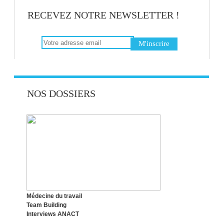
RECEVEZ NOTRE NEWSLETTER !
BIEN-ÊTRE AU TRAVAIL : SAVOIR
DISTINGUER STRESS ET ÉMOTIONS
RECONVERSION PROFESSIONNELLE :
NOS DOSSIERS
CHOISIR LE BON MOMENT !
LE SYNDROME DE L’IMPOSTEUR,
QUESACO ?
Médecine du travail
Team Building
Interviews ANACT