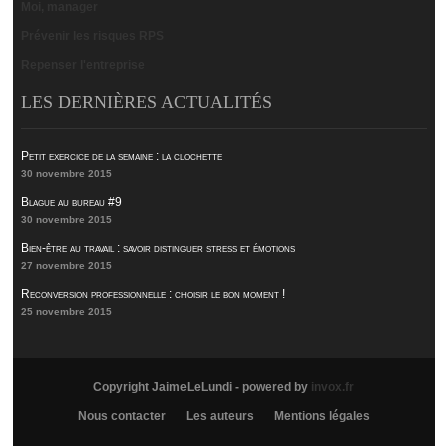
Moi, manager
Prévenir les risques RPS
Repenser l'entreprise
LES DERNIÈRES ACTUALITÉS
Petit exercice de la semaine : la clochette
30 novembre 2015
Blague au bureau #9
30 novembre 2015
Bien-être au travail : savoir distinguer stress et émotions
27 novembre 2015
Reconversion professionnelle : choisir le bon moment !
25 novembre 2015
Copyright JaimeLeLundi - powered by
invox.fr
Nous contacter
Les auteurs
Mentions légales