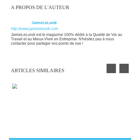
A PROPOS DE L'AUTEUR
JaimeLeLundi
http://www.jaimelelundi.com
JaimeLeLundi est le magazine 100% dédié à la Qualité de Vie au
Travail et au Mieux-Vivre en Entreprise. N'hésitez pas à nous
contacter pour partager vos points de vue !
ARTICLES SIMILAIRES
PETIT EXERCICE DE LA SEMAINE : LA
CLOCHETTE
BLAGUE AU BUREAU #9