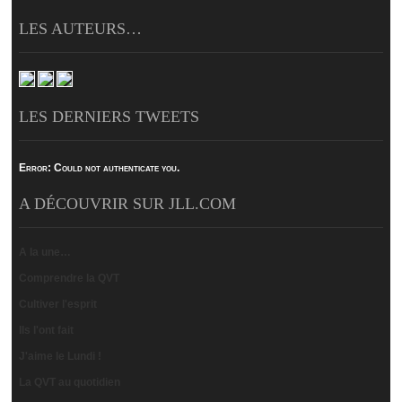
LES AUTEURS…
LES DERNIERS TWEETS
Error:
Could not authenticate you.
A DÉCOUVRIR SUR JLL.COM
A la une…
Comprendre la QVT
Cultiver l'esprit
Ils l'ont fait
J'aime le Lundi !
La QVT au quotidien