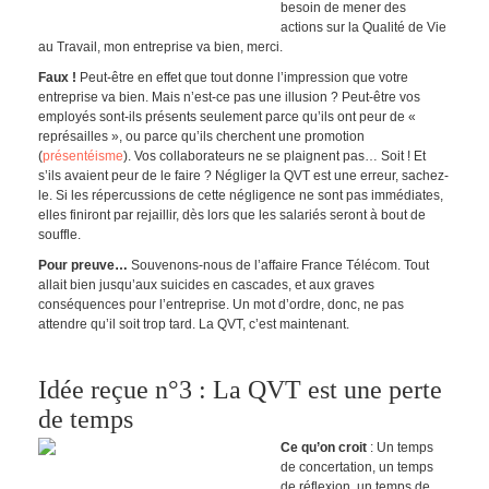
besoin de mener des
actions sur la Qualité de Vie
au Travail, mon entreprise va bien, merci.
Faux !
Peut-être en effet que tout donne l’impression que votre
entreprise va bien. Mais n’est-ce pas une illusion ? Peut-être vos
employés sont-ils présents seulement parce qu’ils ont peur de «
représailles », ou parce qu’ils cherchent une promotion
(
présentéisme
). Vos collaborateurs ne se plaignent pas… Soit ! Et
s’ils avaient peur de le faire ? Négliger la QVT est une erreur, sachez-
le. Si les répercussions de cette négligence ne sont pas immédiates,
elles finiront par rejaillir, dès lors que les salariés seront à bout de
souffle.
Pour preuve…
Souvenons-nous de l’affaire France Télécom. Tout
allait bien jusqu’aux suicides en cascades, et aux graves
conséquences pour l’entreprise. Un mot d’ordre, donc, ne pas
attendre qu’il soit trop tard. La QVT, c’est maintenant.
Idée reçue n°3 : La QVT est une perte
de temps
Ce qu’on croit
: Un temps
de concertation, un temps
de réflexion, un temps de