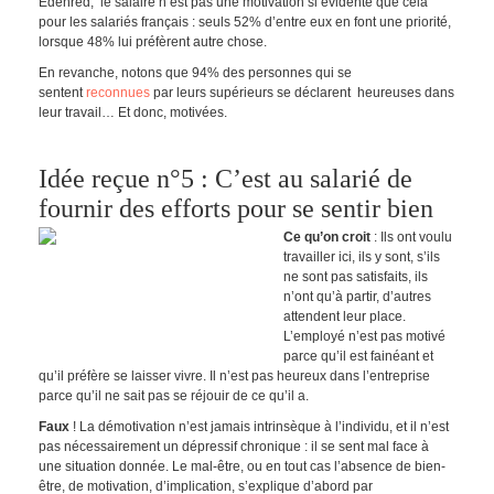
Edenred, le salaire n’est pas une motivation si évidente que cela
pour les salariés français : seuls 52% d’entre eux en font une priorité,
lorsque 48% lui préfèrent autre chose.
En revanche, notons que 94% des personnes qui se
sentent
reconnues
par leurs supérieurs se déclarent heureuses dans
leur travail… Et donc, motivées.
Idée reçue n°5 : C’est au salarié de
fournir des efforts pour se sentir bien
Ce qu’on croit
: Ils ont voulu
travailler ici, ils y sont, s’ils
ne sont pas satisfaits, ils
n’ont qu’à partir, d’autres
attendent leur place.
L’employé n’est pas motivé
parce qu’il est fainéant et
qu’il préfère se laisser vivre. Il n’est pas heureux dans l’entreprise
parce qu’il ne sait pas se réjouir de ce qu’il a.
Faux
! La démotivation n’est jamais intrinsèque à l’individu, et il n’est
pas nécessairement un dépressif chronique : il se sent mal face à
une situation donnée. Le mal-être, ou en tout cas l’absence de bien-
être, de motivation, d’implication, s’explique d’abord par