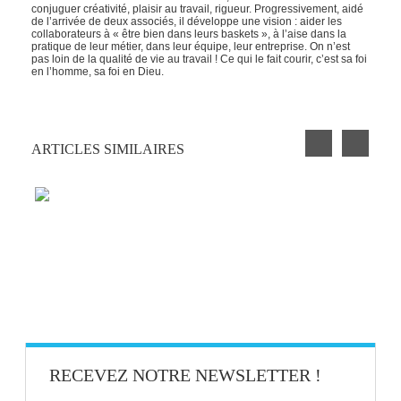
conjuguer créativité, plaisir au travail, rigueur. Progressivement, aidé
de l’arrivée de deux associés, il développe une vision : aider les
collaborateurs à « être bien dans leurs baskets », à l’aise dans la
pratique de leur métier, dans leur équipe, leur entreprise. On n’est
pas loin de la qualité de vie au travail ! Ce qui le fait courir, c’est sa foi
en l’homme, sa foi en Dieu.
ARTICLES SIMILAIRES
PETIT EXERCICE DE LA SEMAINE : LA
CLOCHETTE
BLAGUE AU BUREAU #9
RECEVEZ NOTRE NEWSLETTER !
BIEN-ÊTRE AU TRAVAIL : SAVOIR