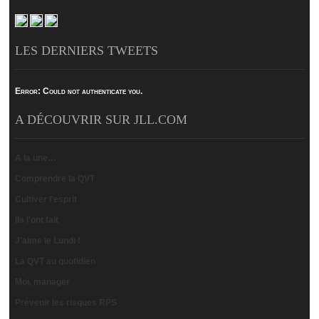
LES DERNIERS TWEETS
Error:
Could not authenticate you.
A DÉCOUVRIR SUR JLL.COM
A la une…
Comprendre la QVT
Cultiver l'esprit
Ils l'ont fait
J'aime le Lundi !
La QVT au quotidien
Moi, manager
Prévenir les risques RPS