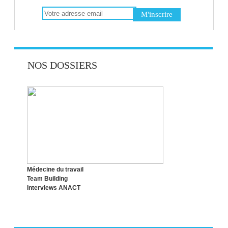
DISTINGUER STRESS ET ÉMOTIONS
RECONVERSION PROFESSIONNELLE :
NOS DOSSIERS
CHOISIR LE BON MOMENT !
TECHNIQUE POMODORO : UNE SEULE
TÂCHE À LA FOIS !
Médecine du travail
Team Building
Interviews ANACT