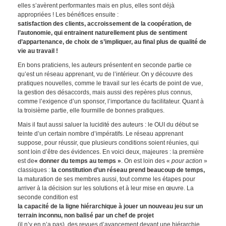
elles s’avèrent performantes mais en plus, elles sont déjà
appropriées ! Les bénéfices ensuite :
satisfaction des clients, accroissement de la coopération, de
l’autonomie, qui entrainent naturellement plus de sentiment
d’appartenance, de choix de s’impliquer, au final plus de qualité de
vie au travail !
En bons praticiens, les auteurs présentent en seconde partie ce
qu’est un réseau apprenant, vu de l’intérieur. On y découvre des
pratiques nouvelles, comme le travail sur les écarts de point de vue,
la gestion des désaccords, mais aussi des repères plus connus,
comme l’exigence d’un sponsor, l’importance du facilitateur. Quant à
la troisième partie, elle fourmille de bonnes pratiques.
Mais il faut aussi saluer la lucidité des auteurs : le OUI du début se
teinte d’un certain nombre d’impératifs. Le réseau apprenant
suppose, pour réussir, que plusieurs conditions soient réunies, qui
sont loin d’être des évidences. En voici deux, majeures : la première
est de
« donner du temps au temps »
. On est loin des «
pour action
»
classiques :
la constitution d’un réseau prend beaucoup de temps,
la maturation de ses membres aussi, tout comme les étapes pour
arriver à la décision sur les solutions et à leur mise en œuvre. La
seconde condition est
la capacité de la ligne hiérarchique à jouer un nouveau jeu sur un
terrain inconnu, non balisé par un chef de projet
(il n’y en n’a pas), des revues d’avancement devant une hiérarchie