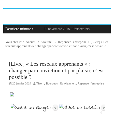
Dernière minute :
30 novembre 2015 -
Petit exercice de la semaine : 
30 novembre 2015 -
Blague au bureau #9
27 novembre 2015 -
Bien-être au travail : savoir d
25 novembre 2015 -
Reconversion professionnelle 
Vous êtes ici :
Accueil
/
A la une...
/
Repenser l'entreprise
/
[Livre] « Les
23 novembre 2015 -
Le syndrome de l’imposteur, 
réseaux apprenants » : changer par conviction et par plaisir, c’est possible ?
[Livre] « Les réseaux apprenants » :
changer par conviction et par plaisir, c’est
possible ?
20 janvier 2014
Thierry Bourgeon
A la une...
,
Repenser l'entreprise
0
0