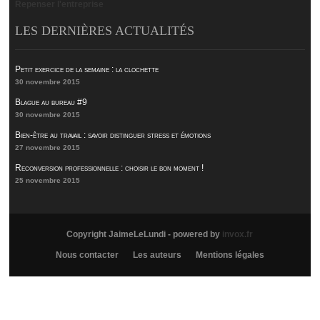
Repenser l'entreprise
LES DERNIÈRES ACTUALITÉS
Petit exercice de la semaine : la clochette
30 novembre 2015
Blague au bureau #9
30 novembre 2015
Bien-être au travail : savoir distinguer stress et émotions
27 novembre 2015
Reconversion professionnelle : choisir le bon moment !
25 novembre 2015
Copyright JaimeLeLundi - powered by
invox.fr
Nous contacter
Les auteurs
Mentions légales