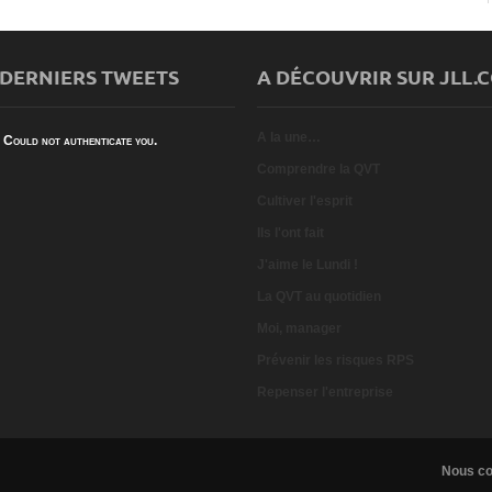
 DERNIERS TWEETS
A DÉCOUVRIR SUR JLL.
A la une…
Could not authenticate you.
Comprendre la QVT
Cultiver l'esprit
Ils l'ont fait
J'aime le Lundi !
La QVT au quotidien
Moi, manager
Prévenir les risques RPS
Repenser l'entreprise
Nous co