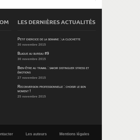
COM
LES DERNIÈRES ACTUALITÉS
Petit exercice de la semaine : la clochette
30 novembre 2015
Blague au bureau #9
30 novembre 2015
Bien-être au travail : savoir distinguer stress et
émotions
27 novembre 2015
Reconversion professionnelle : choisir le bon
moment !
25 novembre 2015
ntacter
Les auteurs
Mentions légales