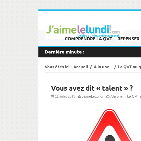
COMPRENDRE LA QVT
REPENSER 
Dernière minute :
Vous êtes ici :
Accueil
/
A la une...
/
La QVT au 
Vous avez dit « talent » ?
11 juillet 2013
JaimeLeLundi
A la une...
,
La QVT a