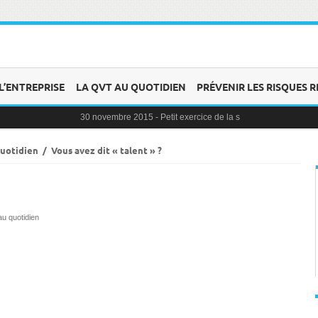
L’ENTREPRISE
LA QVT AU QUOTIDIEN
PRÉVENIR LES RISQUES R
30 novembre 2015 -
Petit exercice de la semaine : la clochette
30 novembre 2015 -
Blague au bureau #9
27 novembre 2015 -
Bien-être au travail : savoir distinguer stress
25 novembre 2015 -
Reconversion professionnelle : choisir le b
quotidien
/
Vous avez dit « talent » ?
23 novembre 2015 -
Le syndrome de l’imposteur, quesaco ?
u quotidien