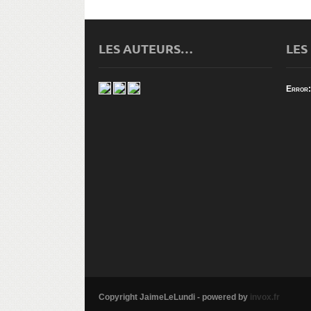
LES AUTEURS…
LES
Error:
Copyright JaimeLeLundi - powered by
invox.fr