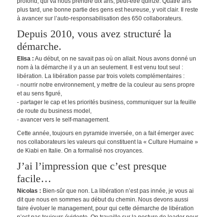
profond, qui va nous prendre dix ans, peut-être quinze. Quatre ans
plus tard, une bonne partie des gens est heureuse, y voit clair. Il reste
à avancer sur l’auto-responsabilisation des 650 collaborateurs.
Depuis 2010, vous avez structuré la
démarche.
Elisa :
Au début, on ne savait pas où on allait. Nous avons donné un
nom à la démarche il y a un an seulement. Il est venu tout seul :
libération. La libération passe par trois volets complémentaires :
- nourrir notre environnement, y mettre de la couleur au sens propre
et au sens figuré,
- partager le cap et les priorités business, communiquer sur la feuille
de route du business model,
- avancer vers le self-management.
Cette année, toujours en pyramide inversée, on a fait émerger avec
nos collaborateurs les valeurs qui constituent la « Culture Humaine »
de Kiabi en Italie. On a formalisé nos croyances.
J’ai l’impression que c’est presque
facile…
Nicolas :
Bien-sûr que non. La libération n’est pas innée, je vous ai
dit que nous en sommes au début du chemin. Nous devons aussi
faire évoluer le management, pour qui cette démarche de libération
n’est pas toujours évidente. On travaille sur la posture de leader pour