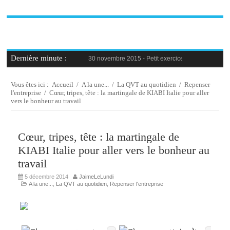
Dernière minute :
30 novembre 2015 -
Petit exercice de la semaine : 
30 novembre 2015 -
Blague au bureau #9
27 novembre 2015 -
Bien-être au travail : savoir d
25 novembre 2015 -
Reconversion professionnelle 
Vous êtes ici :
Accueil
/
A la une...
/
La QVT au quotidien
/
Repenser
23 novembre 2015 -
Le syndrome de l’imposteur, 
l'entreprise
/
Cœur, tripes, tête : la martingale de KIABI Italie pour aller
vers le bonheur au travail
Cœur, tripes, tête : la martingale de
KIABI Italie pour aller vers le bonheur au
travail
5 décembre 2014
JaimeLeLundi
A la une...
,
La QVT au quotidien
,
Repenser l'entreprise