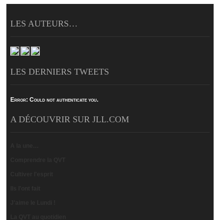
LES AUTEURS…
LES DERNIERS TWEETS
Error:
Could not authenticate you.
A DÉCOUVRIR SUR JLL.COM
A la une…
Comprendre la QVT
Cultiver l'esprit
Ils l'ont fait
J'aime le Lundi !
La QVT au quotidien