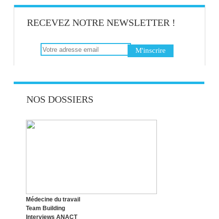
RECEVEZ NOTRE NEWSLETTER !
BIEN-ÊTRE AU TRAVAIL : SAVOIR
DISTINGUER STRESS ET ÉMOTIONS
RECONVERSION PROFESSIONNELLE :
NOS DOSSIERS
CHOISIR LE BON MOMENT !
LE SYNDROME DE L’IMPOSTEUR,
QUESACO ?
Médecine du travail
Team Building
Interviews ANACT