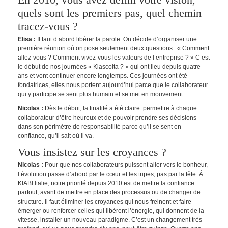
quels sont les premiers pas, quel chemin
tracez-vous ?
Elisa :
Il faut d’abord libérer la parole. On décide d’organiser une
première réunion où on pose seulement deux questions : « Comment
allez-vous ? Comment vivez-vous les valeurs de l’entreprise ? » C’est
le début de nos journées « Kiascolta ? » qui ont lieu depuis quatre
ans et vont continuer encore longtemps. Ces journées ont été
fondatrices, elles nous portent aujourd’hui parce que le collaborateur
qui y participe se sent plus humain et se met en mouvement.
Nicolas :
Dès le début, la finalité a été claire: permettre à chaque
collaborateur d’être heureux et de pouvoir prendre ses décisions
dans son périmètre de responsabilité parce qu’il se sent en
confiance, qu’il sait où il va.
Vous insistez sur les croyances ?
Nicolas :
Pour que nos collaborateurs puissent aller vers le bonheur,
l’évolution passe d’abord par le cœur et les tripes, pas par la tête. À
KIABI Italie, notre priorité depuis 2010 est de mettre la confiance
partout, avant de mettre en place des processus ou de changer de
structure. Il faut éliminer les croyances qui nous freinent et faire
émerger ou renforcer celles qui libèrent l’énergie, qui donnent de la
vitesse, installer un nouveau paradigme. C’est un changement très