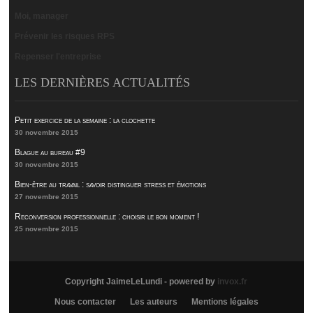
Moi, manager
Prévenir les risques RPS
Repenser l'entreprise
LES DERNIÈRES ACTUALITÉS
Petit exercice de la semaine : la clochette
30 novembre 2015
Blague au bureau #9
30 novembre 2015
Bien-être au travail : savoir distinguer stress et émotions
27 novembre 2015
Reconversion professionnelle : choisir le bon moment !
25 novembre 2015
Copyright JaimeLeLundi - powered by
invox.fr
Nous contacter
Les auteurs
Mentions légales