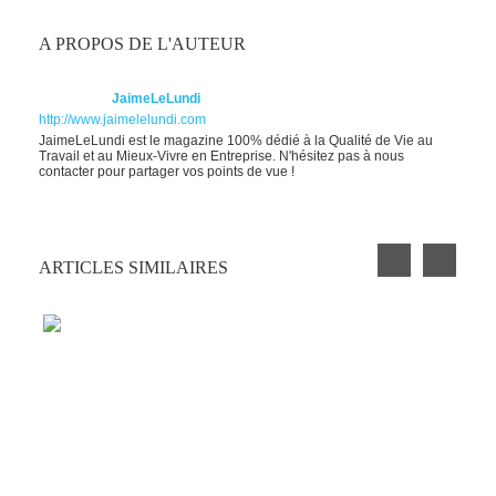
A PROPOS DE L'AUTEUR
JaimeLeLundi
http://www.jaimelelundi.com
JaimeLeLundi est le magazine 100% dédié à la Qualité de Vie au
Travail et au Mieux-Vivre en Entreprise. N'hésitez pas à nous
contacter pour partager vos points de vue !
ARTICLES SIMILAIRES
PETIT EXERCICE DE LA SEMAINE : LA
CLOCHETTE
BLAGUE AU BUREAU #9