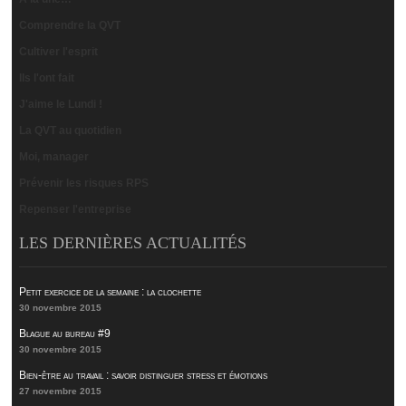
Comprendre la QVT
Cultiver l'esprit
Ils l'ont fait
J'aime le Lundi !
La QVT au quotidien
Moi, manager
Prévenir les risques RPS
Repenser l'entreprise
LES DERNIÈRES ACTUALITÉS
Petit exercice de la semaine : la clochette
30 novembre 2015
Blague au bureau #9
30 novembre 2015
Bien-être au travail : savoir distinguer stress et émotions
27 novembre 2015