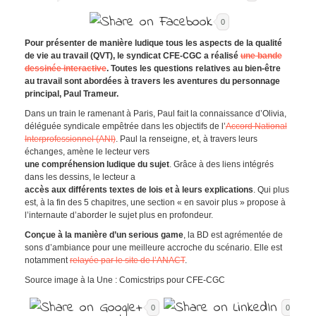
0
Pour présenter de manière ludique tous les aspects de la qualité
de vie au travail (QVT), le syndicat CFE-CGC a réalisé
une bande
dessinée interactive
. Toutes les questions relatives au bien-être
au travail sont abordées à travers les aventures du personnage
principal, Paul Trameur.
Dans un train le ramenant à Paris, Paul fait la connaissance d’Olivia,
déléguée syndicale empêtrée dans les objectifs de l’
Accord National
Interprofessionnel (ANI)
. Paul la renseigne, et, à travers leurs
échanges, amène le lecteur vers
une compréhension ludique du sujet
. Grâce à des liens intégrés
dans les dessins, le lecteur a
accès aux différents textes de lois et à leurs explications
. Qui plus
est, à la fin des 5 chapitres, une section « en savoir plus » propose à
l’internaute d’aborder le sujet plus en profondeur.
Conçue à la manière d’un serious game
, la BD est agrémentée de
sons d’ambiance pour une meilleure accroche du scénario. Elle est
notamment
relayée par le site de l’ANACT
.
Source image à la Une : Comicstrips pour CFE-CGC
0
0