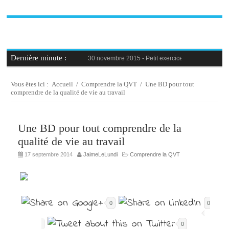
Dernière minute :
30 novembre 2015 -
Petit exercice de la semaine : 
30 novembre 2015 -
Blague au bureau #9
27 novembre 2015 -
Bien-être au travail : savoir d
25 novembre 2015 -
Reconversion professionnelle 
Vous êtes ici :
Accueil
/
Comprendre la QVT
/
Une BD pour tout
23 novembre 2015 -
Le syndrome de l’imposteur, 
comprendre de la qualité de vie au travail
Une BD pour tout comprendre de la
qualité de vie au travail
17 septembre 2014
JaimeLeLundi
Comprendre la QVT
0
0
0