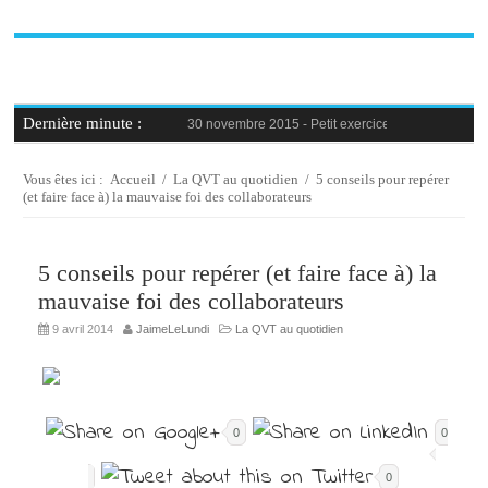
Dernière minute :
30 novembre 2015 -
Petit exercice de la semaine : 
30 novembre 2015 -
Blague au bureau #9
27 novembre 2015 -
Bien-être au travail : savoir d
25 novembre 2015 -
Reconversion professionnelle 
Vous êtes ici :
Accueil
/
La QVT au quotidien
/
5 conseils pour repérer
23 novembre 2015 -
Le syndrome de l’imposteur, 
(et faire face à) la mauvaise foi des collaborateurs
5 conseils pour repérer (et faire face à) la
mauvaise foi des collaborateurs
9 avril 2014
JaimeLeLundi
La QVT au quotidien
0
0
0