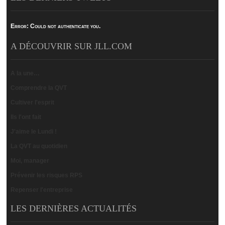
Error:
Could not authenticate you.
A DÉCOUVRIR SUR JLL.COM
A la une…
Comprendre la QVT
Cultiver l'esprit
Ils l'ont fait
J'aime le Lundi !
La QVT au quotidien
Moi, manager
Prévenir les risques RPS
Repenser l'entreprise
LES DERNIÈRES ACTUALITÉS