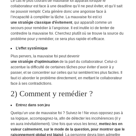
Le cas le plus courant de mauvaise foi apparaît lorsque le
collaborateur est face à une deadline qu’il ne peut éviter, et qu’il sait
ne pouvoir remplir. Cela génère donc une angoisse face à
l’incapacité à compléter la tâche. La mauvaise foi est ici
une stratégie classique d’évitement
, qui apparaît comme un
secours pour remédier à l’angoisse. Il est inutile ici de tenter de
contredire la mauvaise foi. Cherchez plutôt où se trouve la source du
problème pour y remédier, ce sera plus rapide et efficace.
L’effet systémique
Plus pervers, la mauvaise foi peut devenir
une stratégie d’optimisation
de la part du collaborateur. Celui-ci
accentue la difficulté de certaines tâches pour éviter d’avoir à y
passer, et se concentrer sur celles qui lui semblent les plus faciles. Il
faut ici aborder le problème directement, en mettant le collaborateur
face à ses contradictions.
2) Comment y remédier ?
Entrez dans son jeu
Quelqu’un use de mauvaise foi ? Suivez-le ! Ne vous opposez pas à
sa logique, accompagnez-la, afin de détecter les incohérences (il y
en aura inévitablement). Une fois que vous les tenez,
mettez-les en
valeur calmement, sur le mode de la question, pour montrer que le
raisonnement global est biaisé
. La personne devra bien admettre