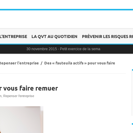
L’ENTREPRISE
LA QVT AU QUOTIDIEN
PRÉVENIR LES RISQUES R
30 novembre 2015 -
Petit exercice de la semaine : la clochette
30 novembre 2015 -
Blague au bureau #9
27 novembre 2015 -
Bien-être au travail : savoir distinguer stress et émot
25 novembre 2015 -
Reconversion professionnelle : choisir le bon momen
Repenser l'entreprise
/
Des « fauteuils actifs » pour vous faire
23 novembre 2015 -
Le syndrome de l’imposteur, quesaco ?
ur vous faire remuer
n
,
Repenser l'entreprise