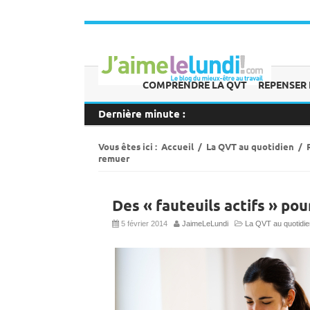
COMPRENDRE LA QVT
REPENSER 
Dernière minute :
Vous êtes ici :
Accueil
/
La QVT au quotidien
/
remuer
Des « fauteuils actifs » po
5 février 2014
JaimeLeLundi
La QVT au quotidie