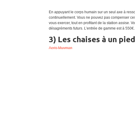
En appuyant le corps humain sur un seul axe à ressort,
continuellement. Vous ne pouvez pas compenser ces ef
vous exercer, tout en profitant de la station assise.
désagréments futurs. L’entrée de gamme est à 550€.
3) Les chaises à un pie
Aeris Muvman