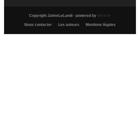
Copyright JaimeLeLundi - powered by
invox.fr
Nous contacter
Les auteurs
Mentions légales