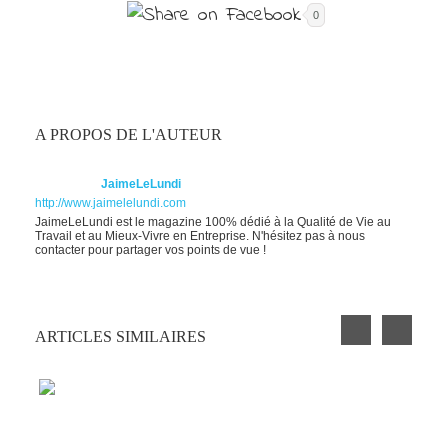
0
A PROPOS DE L'AUTEUR
JaimeLeLundi
http://www.jaimelelundi.com
JaimeLeLundi est le magazine 100% dédié à la Qualité de Vie au
Travail et au Mieux-Vivre en Entreprise. N'hésitez pas à nous
contacter pour partager vos points de vue !
ARTICLES SIMILAIRES
5 CHOSES DONT ON DEVRAIT
S’INSPIRER DANS LA VIE DE TRAVAIL
AUX USA