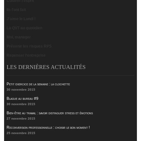
Cultiver l'esprit
Ils l'ont fait
J'aime le Lundi !
La QVT au quotidien
Moi, manager
Prévenir les risques RPS
Repenser l'entreprise
LES DERNIÈRES ACTUALITÉS
Petit exercice de la semaine : la clochette
30 novembre 2015
Blague au bureau #9
30 novembre 2015
Bien-être au travail : savoir distinguer stress et émotions
27 novembre 2015
Reconversion professionnelle : choisir le bon moment !
25 novembre 2015