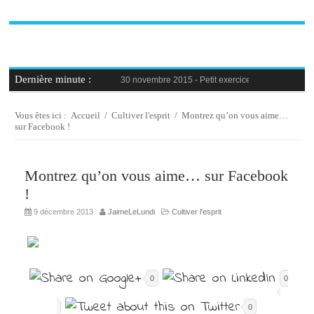
Dernière minute :
30 novembre 2015 -
Petit exercice de la semaine : 
30 novembre 2015 -
Blague au bureau #9
27 novembre 2015 -
Bien-être au travail : savoir d
25 novembre 2015 -
Reconversion professionnelle 
Vous êtes ici :
Accueil
/
Cultiver l'esprit
/
Montrez qu’on vous aime…
23 novembre 2015 -
Le syndrome de l’imposteur, 
sur Facebook !
Montrez qu’on vous aime… sur Facebook
!
9 décembre 2013
JaimeLeLundi
Cultiver l'esprit
0
0
0