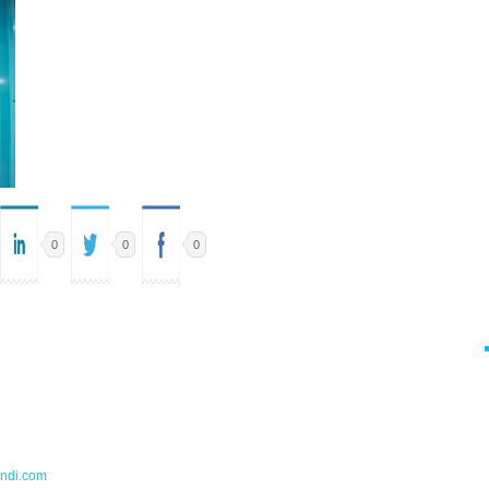
0
0
0
undi.com