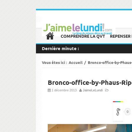
COMPRENDRE LA QVT
REPENSER 
Dernière minute :
Vous êtes ici :
Accueil
/
Bronco-office-by-Phaus
Bronco-office-by-Phaus-Ri
1 décembre 2013
JaimeLeLundi
0