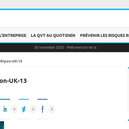
L’ENTREPRISE
LA QVT AU QUOTIDIEN
PRÉVENIR LES RISQUES R
30 novembre 2015 -
Petit exercice de la semaine : la clochette
30 novembre 2015 -
Blague au bureau #9
27 novembre 2015 -
Bien-être au travail : savoir distinguer stre
25 novembre 2015 -
Reconversion professionnelle : choisir le 
-Ripon-UK-13
23 novembre 2015 -
Le syndrome de l’imposteur, quesaco ?
pon-UK-13
0
0
0