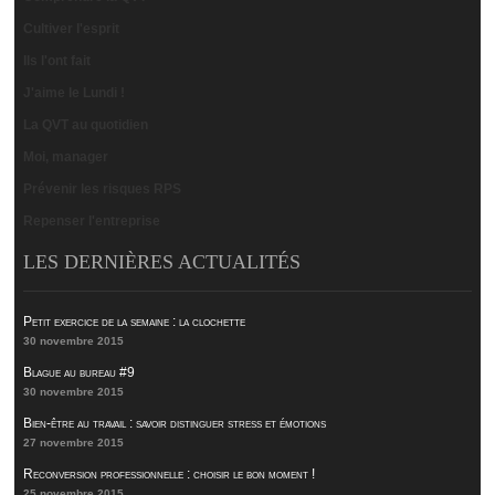
Cultiver l'esprit
Ils l'ont fait
J'aime le Lundi !
La QVT au quotidien
Moi, manager
Prévenir les risques RPS
Repenser l'entreprise
LES DERNIÈRES ACTUALITÉS
Petit exercice de la semaine : la clochette
30 novembre 2015
Blague au bureau #9
30 novembre 2015
Bien-être au travail : savoir distinguer stress et émotions
27 novembre 2015
Reconversion professionnelle : choisir le bon moment !
25 novembre 2015