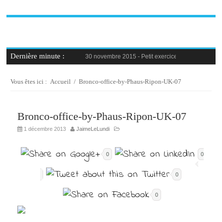
Dernière minute :
30 novembre 2015 -
Petit exercice de la semaine : 
30 novembre 2015 -
Blague au bureau #9
27 novembre 2015 -
Bien-être au travail : savoir d
25 novembre 2015 -
Reconversion professionnelle 
Vous êtes ici :
Accueil
/
Bronco-office-by-Phaus-Ripon-UK-07
23 novembre 2015 -
Le syndrome de l’imposteur, 
Bronco-office-by-Phaus-Ripon-UK-07
1 décembre 2013
JaimeLeLundi
0
0
0
0