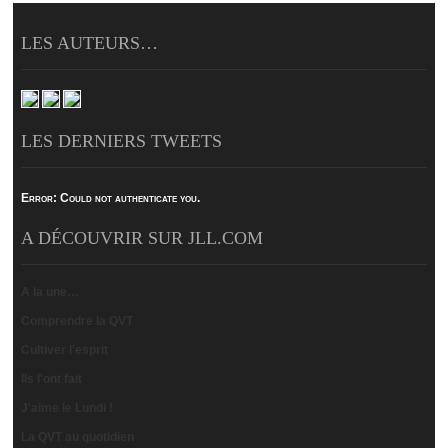
LES AUTEURS…
LES DERNIERS TWEETS
Error:
Could not authenticate you.
A DÉCOUVRIR SUR JLL.COM
A la une…
Comprendre la QVT
Cultiver l'esprit
Ils l'ont fait
J'aime le Lundi !
La QVT au quotidien