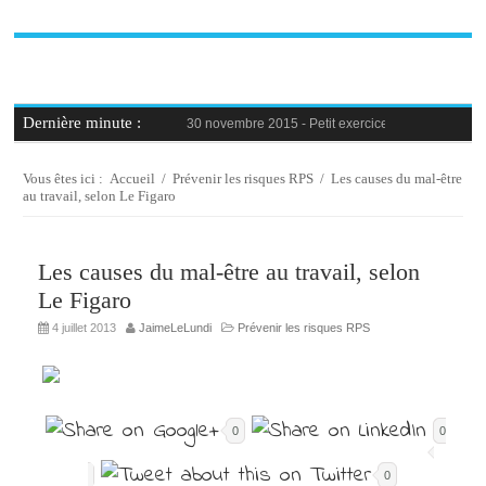
Dernière minute :
30 novembre 2015 -
Petit exercice de la semaine : 
30 novembre 2015 -
Blague au bureau #9
27 novembre 2015 -
Bien-être au travail : savoir d
25 novembre 2015 -
Reconversion professionnelle 
Vous êtes ici :
Accueil
/
Prévenir les risques RPS
/
Les causes du mal-être
23 novembre 2015 -
Le syndrome de l’imposteur, 
au travail, selon Le Figaro
Les causes du mal-être au travail, selon
Le Figaro
4 juillet 2013
JaimeLeLundi
Prévenir les risques RPS
0
0
0