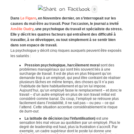
0
Dans
Le Figaro
, en Novembre dernier, on s’interrogeait sur les
causes du mal-être au travail. Pour l’occasion, le journal a invité
Amélie Oudry
, une psychologue du travail et spécialiste du stress.
Elle y décrit les quatres facteurs qui entraînent des difficulté à
travailler, à se développer, ou tout simplement à se sentir bien
dans son espace de travail.
La psychologue y décrit cinq risques auxquels peuvent être exposés
les salariés :
Pression psychologique, harcèlement moral
sont des
problèmes managériaux qui sont très souvent liés à une
surcharge de travail. Il est de plus en plus fréquent qu’on
demande trop à un employé, qui peut être contraint de réaliser
plusieurs tâches en même temps, des choses qu’il n’a pas
l’habitude de faire habituellement et qu’on lui impose.
Aujourd’hui, qu’un employé fasse le remplacement – et donc le
travail – d’un autre employé en plus de son travail initial est
considéré comme banal. Du coup, l’employé se retrouve plus
facilement dans l’instabilité, il ne sait pas – ou peu – ce qui
l’attend. Cette situation accentue considérablement le risque
de
burn-out
.
La latitude de décision (ou l’infantilisation)
est une
sensation très mal vécue au quotidien par un employé. Plus le
degré de leadership est haut, plus la frustration s’accroît. Par
exemple, un cadre supérieur dont le poste lui donne une