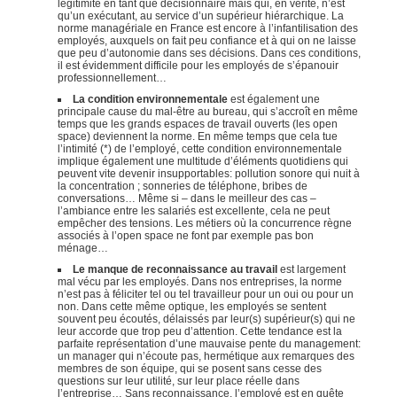
légitimité en tant que décisionnaire mais qui, en vérité, n’est
qu’un exécutant, au service d’un supérieur hiérarchique. La
norme managériale en France est encore à l’infantilisation des
employés, auxquels on fait peu confiance et à qui on ne laisse
que peu d’autonomie dans ses décisions. Dans ces conditions,
il est évidemment difficile pour les employés de s’épanouir
professionnellement…
La condition environnementale
est également une
principale cause du mal-être au bureau, qui s’accroît en même
temps que les grands espaces de travail ouverts (les open
space) deviennent la norme. En même temps que cela tue
l’intimité (*) de l’employé, cette condition environnementale
implique également une multitude d’éléments quotidiens qui
peuvent vite devenir insupportables: pollution sonore qui nuit à
la concentration ; sonneries de téléphone, bribes de
conversations… Même si – dans le meilleur des cas –
l’ambiance entre les salariés est excellente, cela ne peut
empêcher des tensions. Les métiers où la concurrence règne
associés à l’open space ne font par exemple pas bon
ménage…
Le manque de reconnaissance au travail
est largement
mal vécu par les employés. Dans nos entreprises, la norme
n’est pas à féliciter tel ou tel travailleur pour un oui ou pour un
non. Dans cette même optique, les employés se sentent
souvent peu écoutés, délaissés par leur(s) supérieur(s) qui ne
leur accorde que trop peu d’attention. Cette tendance est la
parfaite représentation d’une mauvaise pente du management:
un manager qui n’écoute pas, hermétique aux remarques des
membres de son équipe, qui se posent sans cesse des
questions sur leur utilité, sur leur place réelle dans
l’entreprise… Sans reconnaissance, l’employé est en quête