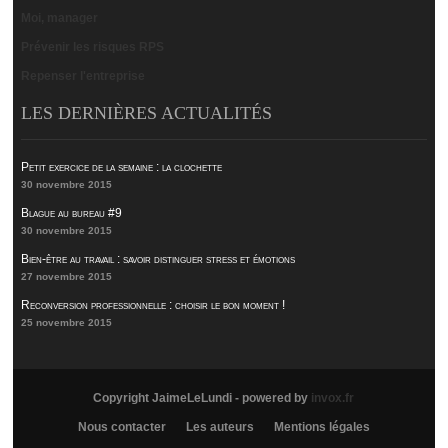
Moi, manager
Prévenir les risques RPS
Repenser l'entreprise
LES DERNIÈRES ACTUALITÉS
Petit exercice de la semaine : la clochette
30 novembre 2015
Blague au bureau #9
30 novembre 2015
Bien-être au travail : savoir distinguer stress et émotions
27 novembre 2015
Reconversion professionnelle : choisir le bon moment !
25 novembre 2015
Copyright JaimeLeLundi - powered by
invox.fr
Nous contacter
Les auteurs
Mentions légales