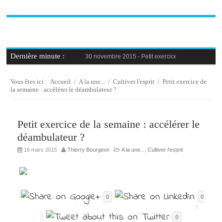
Dernière minute :
30 novembre 2015 -
Petit exercice de la semaine : 
30 novembre 2015 -
Blague au bureau #9
27 novembre 2015 -
Bien-être au travail : savoir d
25 novembre 2015 -
Reconversion professionnelle 
Vous êtes ici :
Accueil
/
A la une...
/
Cultiver l'esprit
/
Petit exercice de
23 novembre 2015 -
Le syndrome de l’imposteur, 
la semaine : accélérer le déambulateur ?
Petit exercice de la semaine : accélérer le
déambulateur ?
16 mars 2015
Thierry Bourgeon
A la une...
,
Cultiver l'esprit
0
0
0