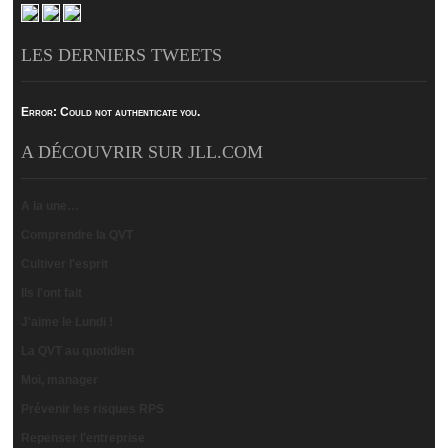
LES DERNIERS TWEETS
Error:
Could not authenticate you.
A DÉCOUVRIR SUR JLL.COM
A la une…
Comprendre la QVT
Cultiver l'esprit
Ils l'ont fait
J'aime le Lundi !
La QVT au quotidien
Moi, manager
Prévenir les risques RPS
Repenser l'entreprise