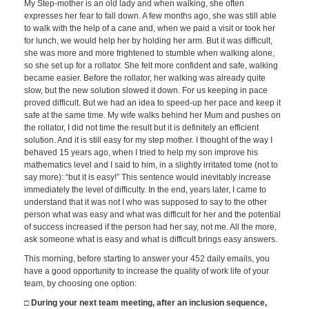
My Step-mother is an old lady and when walking, she often
expresses her fear to fall down. A few months ago, she was still able
to walk with the help of a cane and, when we paid a visit or took her
for lunch, we would help her by holding her arm. But it was difficult,
she was more and more frightened to stumble when walking alone,
so she set up for a rollator. She felt more confident and safe, walking
became easier. Before the rollator, her walking was already quite
slow, but the new solution slowed it down. For us keeping in pace
proved difficult. But we had an idea to speed-up her pace and keep it
safe at the same time. My wife walks behind her Mum and pushes on
the rollator, I did not time the result but it is definitely an efficient
solution. And it is still easy for my step mother. I thought of the way I
behaved 15 years ago, when I tried to help my son improve his
mathematics level and I said to him, in a slightly irritated tome (not to
say more): “but it is easy!” This sentence would inevitably increase
immediately the level of difficulty. In the end, years later, I came to
understand that it was not I who was supposed to say to the other
person what was easy and what was difficult for her and the potential
of success increased if the person had her say, not me. All the more,
ask someone what is easy and what is difficult brings easy answers.
This morning, before starting to answer your 452 daily emails, you
have a good opportunity to increase the quality of work life of your
team, by choosing one option:
□ During your next team meeting, after an inclusion sequence,