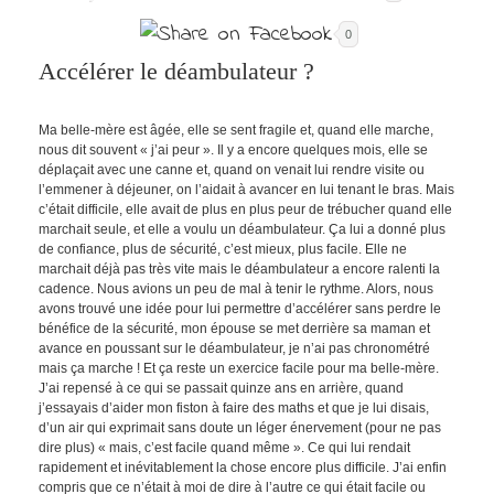
0
Accélérer le déambulateur ?
Ma belle-mère est âgée, elle se sent fragile et, quand elle marche,
nous dit souvent « j’ai peur ». Il y a encore quelques mois, elle se
déplaçait avec une canne et, quand on venait lui rendre visite ou
l’emmener à déjeuner, on l’aidait à avancer en lui tenant le bras. Mais
c’était difficile, elle avait de plus en plus peur de trébucher quand elle
marchait seule, et elle a voulu un déambulateur. Ça lui a donné plus
de confiance, plus de sécurité, c’est mieux, plus facile. Elle ne
marchait déjà pas très vite mais le déambulateur a encore ralenti la
cadence. Nous avions un peu de mal à tenir le rythme. Alors, nous
avons trouvé une idée pour lui permettre d’accélérer sans perdre le
bénéfice de la sécurité, mon épouse se met derrière sa maman et
avance en poussant sur le déambulateur, je n’ai pas chronométré
mais ça marche ! Et ça reste un exercice facile pour ma belle-mère.
J’ai repensé à ce qui se passait quinze ans en arrière, quand
j’essayais d’aider mon fiston à faire des maths et que je lui disais,
d’un air qui exprimait sans doute un léger énervement (pour ne pas
dire plus) « mais, c’est facile quand même ». Ce qui lui rendait
rapidement et inévitablement la chose encore plus difficile. J’ai enfin
compris que ce n’était à moi de dire à l’autre ce qui était facile ou