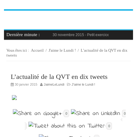
Dernière minute :
30 novembre 2015 -
Petit exercice de la semaine : 
30 novembre 2015 -
Blague au bureau #9
27 novembre 2015 -
Bien-être au travail : savoir d
25 novembre 2015 -
Reconversion professionnelle 
Vous êtes ici :
Accueil
/
J'aime le Lundi !
/
L’actualité de la QVT en dix
23 novembre 2015 -
Le syndrome de l’imposteur, 
tweets
L’actualité de la QVT en dix tweets
30 janvier 2015
JaimeLeLundi
J'aime le Lundi !
0
0
0