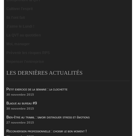
Comprendre la QVT
Cultiver l'esprit
Ils l'ont fait
J'aime le Lundi !
La QVT au quotidien
Moi, manager
Prévenir les risques RPS
Repenser l'entreprise
LES DERNIÈRES ACTUALITÉS
Petit exercice de la semaine : la clochette
30 novembre 2015
Blague au bureau #9
30 novembre 2015
Bien-être au travail : savoir distinguer stress et émotions
27 novembre 2015
Reconversion professionnelle : choisir le bon moment !