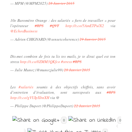
— MPM (@MPM2025)
28 Janvier 2015
10e Baromètre Orange : des salariés « fiers de travailler » pour
l’opérateur
#RPS
#QVT
http://t.co/5AmETPulX2
via
@EchosBusiness
— Adrien CHIGNARD (@sensetcoherence)
29 Janvier 2015
Dis-moi combien de fois tu lis tes mails, je te dirai quel est ton
stress
http://t.co/0ZMM3QKfco
#stress
#RPS
— Julie Munoz (@munozjulie99)
28 Janvier 2015
Les
#salariés
soumis à des objectifs chiffrés, sans avoir
d’entretien d’évaluation, sont surexposés aux
#RPS
http://t.co/gVUIpXbnXH
via @
— Philippe Duport (@PhilippeDuport)
22 Janvier 2015
0
0