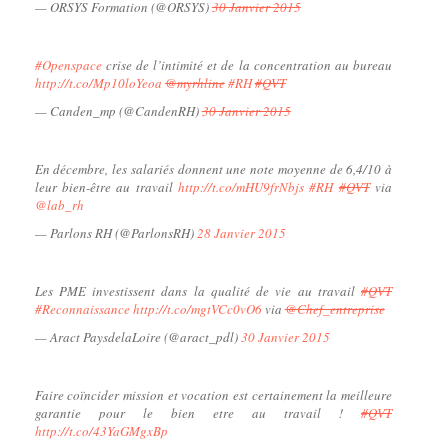
— ORSYS Formation (@ORSYS)
30 Janvier 2015
#Openspace
crise de l’intimité et de la concentration au bureau
http://t.co/Mp10loYeoa
@myrhline
#RH
#QVT
— Canden_mp (@CandenRH)
30 Janvier 2015
En décembre, les salariés donnent une note moyenne de 6,4/10 à
leur bien-être au travail
http://t.co/mHU9frNbjs
#RH
#QVT
via
@lab_rh
— Parlons RH (@ParlonsRH)
28 Janvier 2015
Les PME investissent dans la qualité de vie au travail
#QVT
#Reconnaissance
http://t.co/mgtVCc0vO6
via
@Chef_entreprise
— Aract PaysdelaLoire (@aract_pdl)
30 Janvier 2015
Faire coïncider mission et vocation est certainement la meilleure
garantie pour le bien etre au travail !
#QVT
http://t.co/43YaGMgxBp