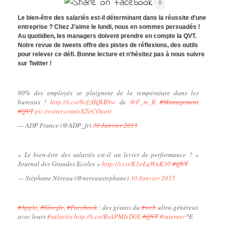
0
Le bien-être des salariés est-il déterminant dans la réussite d’une
entreprise ? Chez J’aime le lundi, nous en sommes persuadés !
Au quotidien, les managers doivent prendre en compte la QVT.
Notre revue de tweets offre des pistes de réflexions, des outils
pour relever ce défi. Bonne lecture et n’hésitez pas à nous suivre
sur Twitter !
80% des employés se plaignent de la température dans les
bureaux !
http://t.co/8ofzHQkB9w
de
@F_m_R
#Management
#QVT
pic.twitter.com/eXZeCOaoit
— ADP France (@ADP_fr)
30 Janvier 2015
« Le bien-être des salariés est-il un levier de performance ? «
Journal des Grandes Ecoles »
http://t.co/K1oLqWnK30
#QVT
— Stéphane Néreau (@nereaustephane)
30 Janvier 2015
#Apple
,
#Google
,
#Facebook
: des géants du
#web
ultra-généreux
avec leurs
#salariés
http://t.co/BsAPMIxD0E
#QVT
#internet
^E