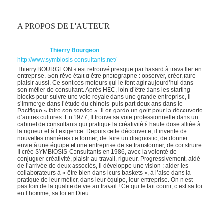
A PROPOS DE L'AUTEUR
Thierry Bourgeon
http://www.symbiosis-consultants.net/
Thierry BOURGEON s’est retrouvé presque par hasard à travailler en
entreprise. Son rêve était d’être photographe : observer, créer, faire
plaisir aussi. Ce sont ces moteurs qui le font agir aujourd’hui dans
son métier de consultant. Après HEC, loin d’être dans les starting-
blocks pour suivre une voie royale dans une grande entreprise, il
s’immerge dans l’étude du chinois, puis part deux ans dans le
Pacifique « faire son service ». Il en garde un goût pour la découverte
d’autres cultures. En 1977, Il trouve sa voie professionnelle dans un
cabinet de consultants qui pratique la créativité à haute dose alliée à
la rigueur et à l’exigence. Depuis cette découverte, il invente de
nouvelles manières de former, de faire un diagnostic, de donner
envie à une équipe et une entreprise de se transformer, de construire.
Il crée SYMBIOSIS-Consultants en 1986, avec la volonté de
conjuguer créativité, plaisir au travail, rigueur. Progressivement, aidé
de l’arrivée de deux associés, il développe une vision : aider les
collaborateurs à « être bien dans leurs baskets », à l’aise dans la
pratique de leur métier, dans leur équipe, leur entreprise. On n’est
pas loin de la qualité de vie au travail ! Ce qui le fait courir, c’est sa foi
en l’homme, sa foi en Dieu.