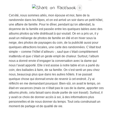
0
Cet été, nous sommes allés, mon épouse et moi, faire de la
randonnée dans les Alpes, et on est arrivé un soir dans un petit hôtel,
une affaire de famille. Pour le dîner, pendant qu’on attendait, la
doyenne de la famille est passée entre les quelques tables avec des
albums photos qu’elle distribuait à qui voulait. On en a pris un, il y
avait un mélange de photos de famille en été et en hiver sous la
neige, des photos de paysages du coin, de la publicité aussi pour
quelques attractions locales, une carte des randonnées. C’était tout
simple – comme l’hôtel d’ailleurs -, sauf que c’était complètement
inattendu et que c’était un geste empli de chaleur. Surtout, l’album
nous a donné envie d’engager la conversation avec la dame qui
nous l’avait apporté. Elle s’est assise à notre table et on a parlé du
coin, des ballades à faire, de sa famille. On s’est senti un peu chez
nous, beaucoup plus que dans les autres hôtels. Il se passait
quelque chose qui donnait envie de revenir à cet endroit. J’y ai
réfléchi en me demandant pourquoi. Bien-sûr, on avait le temps, on
était en vacances (mais ce n’était pas le cas de la dame, apporter ces
albums photo, cela faisait sans doute partie de son travail). Surtout, il
y avait ce choix de donner accès à soi, à des informations plus
personnelles et de nous donner du temps. Tout cela construisait un
moment de partage et de qualité de vie.