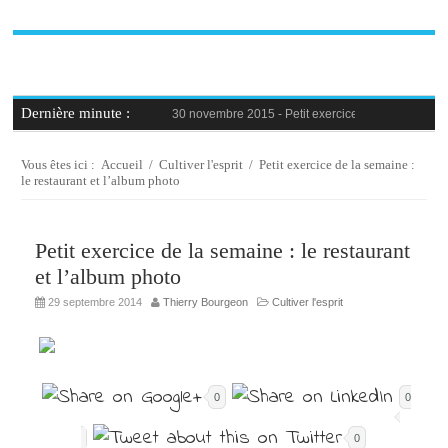
Dernière minute :
30 novembre 2015 -
Petit exercice de la semaine : 
30 novembre 2015 -
Blague au bureau #9
27 novembre 2015 -
Bien-être au travail : savoir d
25 novembre 2015 -
Reconversion professionnelle 
Vous êtes ici :
Accueil
/
Cultiver l'esprit
/
Petit exercice de la semaine :
23 novembre 2015 -
Le syndrome de l’imposteur, 
le restaurant et l’album photo
Petit exercice de la semaine : le restaurant
et l’album photo
29 septembre 2014
Thierry Bourgeon
Cultiver l'esprit
0
0
0