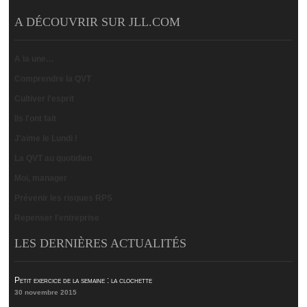
A DÉCOUVRIR SUR JLL.COM
A la une…
Comprendre la QVT
Cultiver l'esprit
Ils l'ont fait
J'aime le Lundi !
La QVT au quotidien
Moi, manager
Prévenir les risques RPS
Repenser l'entreprise
LES DERNIÈRES ACTUALITÉS
Petit exercice de la semaine : la clochette
30 novembre 2015