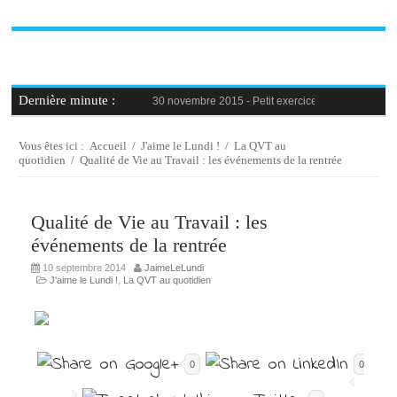
Dernière minute :
30 novembre 2015 -
Petit exercice de la semaine : 
30 novembre 2015 -
Blague au bureau #9
27 novembre 2015 -
Bien-être au travail : savoir d
25 novembre 2015 -
Reconversion professionnelle 
Vous êtes ici :
Accueil
/
J'aime le Lundi !
/
La QVT au
23 novembre 2015 -
Le syndrome de l’imposteur, 
quotidien
/
Qualité de Vie au Travail : les événements de la rentrée
Qualité de Vie au Travail : les
événements de la rentrée
10 septembre 2014
JaimeLeLundi
J'aime le Lundi !
,
La QVT au quotidien
0
0