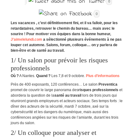
0
0
Les vacances , c’est définitivement fini, et il va falloir, pour les
retardataires, retrouver le chemin du bureau… mais avec le
sourire ! Pour motiver vos équipes dans la bonne humeur,
J’aimelelundi.com
a sélectionné plusieurs événements à ne pas
louper cet automne. Salons, forum, colloque… on y parlera de
bien-être et de santé au travail.
1/ Un salon pour prévoir les risques
professionnels
Où ?
A Nantes.
Quand ?
Les 7,8 et 9 octobre.
Plus d’informations
Près de 400 exposants, 120 conférences… Le salon
Preventica
promet de couvrir le large panorama des
risques professionnels
et
abordera la question de la
santé au travail
lors de trois jours qui
réuniront grands employeurs et acteurs sociaux. Ses temps forts : le
dîner des acteurs de la sécurité, mardi 7 octobre, axé sur la
cybersécurité et les dangers du numérique, mais aussi des
conférences anglées sur les risques de l’amiante, durant les trois
jours du salon.
2/ Un colloque pour analyser et