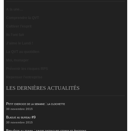
A la une…
Comprendre la QVT
Cultiver l'esprit
Ils l'ont fait
J'aime le Lundi !
La QVT au quotidien
Moi, manager
Prévenir les risques RPS
Repenser l'entreprise
LES DERNIÈRES ACTUALITÉS
Petit exercice de la semaine : la clochette
30 novembre 2015
Blague au bureau #9
30 novembre 2015
Bien-être au travail : savoir distinguer stress et émotions