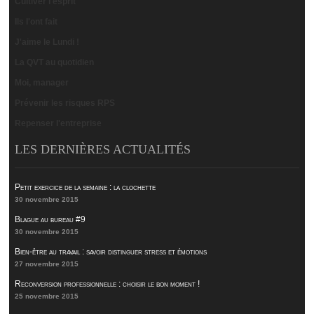
Cultiver l'esprit
Ils l'ont fait
J'aime le Lundi !
La QVT au quotidien
Moi, manager
Prévenir les risques RPS
Repenser l'entreprise
LES DERNIÈRES ACTUALITÉS
Petit exercice de la semaine : la clochette
30 novembre 2015
Blague au bureau #9
30 novembre 2015
Bien-être au travail : savoir distinguer stress et émotions
27 novembre 2015
Reconversion professionnelle : choisir le bon moment !
25 novembre 2015