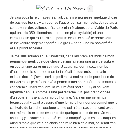
0
Je vais vous faire un aveu, j’ai fait, dans ma jeunesse, quelque chose
de pas très bien. J’y ai repensé l’autre jour, sur mon vélo. Je roulais à
contresens des voitures grâce aux planificateurs de la Mairie de Paris
(qui ont mis 350 kilomètres de rues en piste cyclable) et une
camionnette qui roulait vite a, pour m’éviter, explosé le rétroviseur
d’une voiture sagement garée. Le gros « bang » ne l’a pas arrêtée,
elle a plutôt accéléré.
Je me suis souvenu que j’avais fait, dans les premiers mois de mon
permis tout neuf, quelque chose de similaire sur une aile de voiture
en voulant me garer un soir tard. J’avais mal dormi cette nuit-là,
d’autant que le signe de mon forfait était là, tout près. Le matin, je
m’étais décidé, j’avais écrit le petit mot à mettre sur le pare-brise de
ma victime et je m’étais levé à potron-minet pour libérer ma mauvaise
conscience. Mais trop tard, la voiture était partie… J’y ai souvent
repensé depuis, comme à une petite tache. Oh, pas grand-chose,
d’un côté, il n’y avait pas mort d’homme. Mais en même temps
beaucoup, il y avait blessure d’une forme d’honneur personnel que je
cultivais, de la triche, quelque chose qui n’était pas en accord avec
moi-même, la mise en évidence de quelque chose de mal. Je vous
assure, j’y ai souvent repensé, ça m’a marqué. Ça n’est pas toujours
aussi simple que cela de choisir entre le bien et le mal, ce serait trop