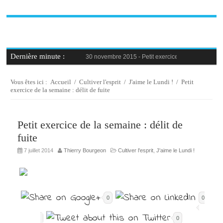
Dernière minute :
30 novembre 2015 -
Petit exercice de la semaine : 
30 novembre 2015 -
Blague au bureau #9
27 novembre 2015 -
Bien-être au travail : savoir d
25 novembre 2015 -
Reconversion professionnelle 
Vous êtes ici :
Accueil
/
Cultiver l'esprit
/
J'aime le Lundi !
/
Petit
23 novembre 2015 -
Le syndrome de l’imposteur, 
exercice de la semaine : délit de fuite
Petit exercice de la semaine : délit de
fuite
7 juillet 2014
Thierry Bourgeon
Cultiver l'esprit
,
J'aime le Lundi !
0
0
0