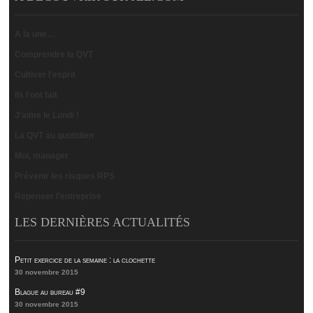
A la une…
Comprendre la QVT
Cultiver l'esprit
Ils l'ont fait
J'aime le Lundi !
La QVT au quotidien
Moi, manager
Prévenir les risques RPS
Repenser l'entreprise
LES DERNIÈRES ACTUALITÉS
Petit exercice de la semaine : la clochette
30 novembre 2015
Blague au bureau #9
30 novembre 2015