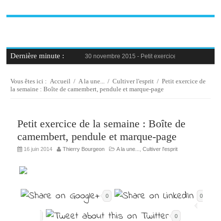
Dernière minute :
30 novembre 2015 -
Petit exercice de la semaine : 
30 novembre 2015 -
Blague au bureau #9
27 novembre 2015 -
Bien-être au travail : savoir d
25 novembre 2015 -
Reconversion professionnelle 
Vous êtes ici :
Accueil
/
A la une...
/
Cultiver l'esprit
/
Petit exercice de
23 novembre 2015 -
Le syndrome de l’imposteur, 
la semaine : Boîte de camembert, pendule et marque-page
Petit exercice de la semaine : Boîte de
camembert, pendule et marque-page
16 juin 2014
Thierry Bourgeon
A la une...
,
Cultiver l'esprit
0
0
0