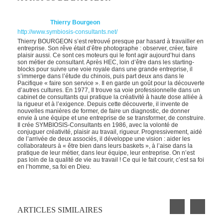
Thierry Bourgeon
http://www.symbiosis-consultants.net/
Thierry BOURGEON s’est retrouvé presque par hasard à travailler en
entreprise. Son rêve était d’être photographe : observer, créer, faire
plaisir aussi. Ce sont ces moteurs qui le font agir aujourd’hui dans
son métier de consultant. Après HEC, loin d’être dans les starting-
blocks pour suivre une voie royale dans une grande entreprise, il
s’immerge dans l’étude du chinois, puis part deux ans dans le
Pacifique « faire son service ». Il en garde un goût pour la découverte
d’autres cultures. En 1977, Il trouve sa voie professionnelle dans un
cabinet de consultants qui pratique la créativité à haute dose alliée à
la rigueur et à l’exigence. Depuis cette découverte, il invente de
nouvelles manières de former, de faire un diagnostic, de donner
envie à une équipe et une entreprise de se transformer, de construire.
Il crée SYMBIOSIS-Consultants en 1986, avec la volonté de
conjuguer créativité, plaisir au travail, rigueur. Progressivement, aidé
de l’arrivée de deux associés, il développe une vision : aider les
collaborateurs à « être bien dans leurs baskets », à l’aise dans la
pratique de leur métier, dans leur équipe, leur entreprise. On n’est
pas loin de la qualité de vie au travail ! Ce qui le fait courir, c’est sa foi
en l’homme, sa foi en Dieu.
ARTICLES SIMILAIRES