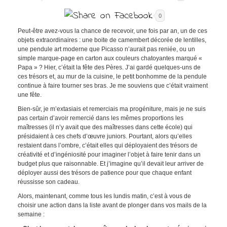
0
Peut-être avez-vous la chance de recevoir, une fois par an, un de ces
objets extraordinaires : une boite de camembert décorée de lentilles,
une pendule art moderne que Picasso n’aurait pas reniée, ou un
simple marque-page en carton aux couleurs chatoyantes marqué «
Papa » ? Hier, c’était la fête des Pères. J’ai gardé quelques-uns de
ces trésors et, au mur de la cuisine, le petit bonhomme de la pendule
continue à faire tourner ses bras. Je me souviens que c’était vraiment
une fête.
Bien-sûr, je m’extasiais et remerciais ma progéniture, mais je ne suis
pas certain d’avoir remercié dans les mêmes proportions les
maîtresses (il n’y avait que des maîtresses dans cette école) qui
présidaient à ces chefs d’œuvre juniors. Pourtant, alors qu’elles
restaient dans l’ombre, c’était elles qui déployaient des trésors de
créativité et d’ingéniosité pour imaginer l’objet à faire tenir dans un
budget plus que raisonnable. Et j’imagine qu’il devait leur arriver de
déployer aussi des trésors de patience pour que chaque enfant
réussisse son cadeau.
Alors, maintenant, comme tous les lundis matin, c’est à vous de
choisir une action dans la liste avant de plonger dans vos mails de la
semaine :