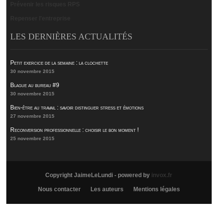
Prévenir les risques RPS
Repenser l'entreprise
LES DERNIÈRES ACTUALITÉS
Petit exercice de la semaine : la clochette
30 novembre 2015
Blague au bureau #9
30 novembre 2015
Bien-être au travail : savoir distinguer stress et émotions
27 novembre 2015
Reconversion professionnelle : choisir le bon moment !
25 novembre 2015
Copyright JaimeLeLundi - powered by
invox.fr
Nous contacter
Les auteurs
Mentions légales