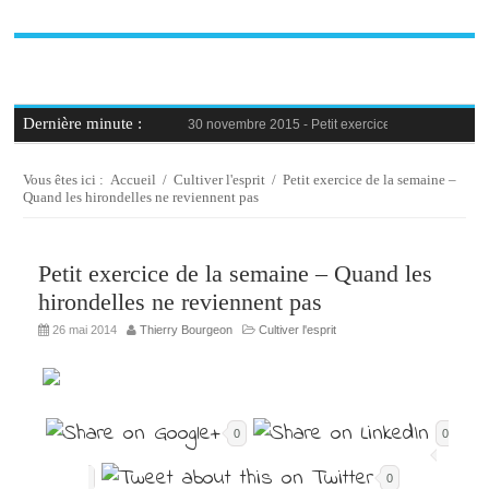
Dernière minute :
30 novembre 2015 -
Petit exercice de la semaine : 
30 novembre 2015 -
Blague au bureau #9
27 novembre 2015 -
Bien-être au travail : savoir d
25 novembre 2015 -
Reconversion professionnelle 
Vous êtes ici :
Accueil
/
Cultiver l'esprit
/
Petit exercice de la semaine –
23 novembre 2015 -
Le syndrome de l’imposteur, 
Quand les hirondelles ne reviennent pas
Petit exercice de la semaine – Quand les
hirondelles ne reviennent pas
26 mai 2014
Thierry Bourgeon
Cultiver l'esprit
0
0
0