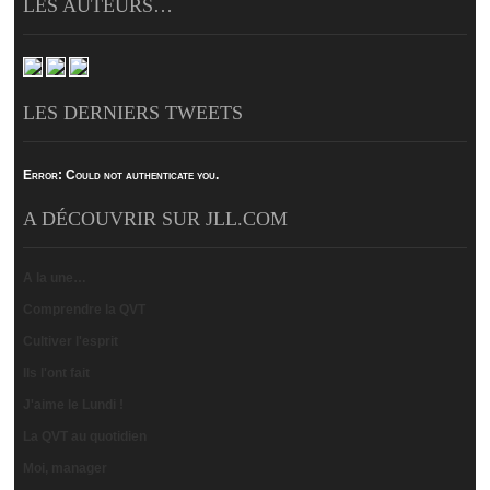
LES AUTEURS…
LES DERNIERS TWEETS
Error:
Could not authenticate you.
A DÉCOUVRIR SUR JLL.COM
A la une…
Comprendre la QVT
Cultiver l'esprit
Ils l'ont fait
J'aime le Lundi !
La QVT au quotidien
Moi, manager