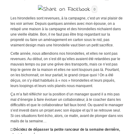
0
Les hirondelles sont revenues, à la campagne, c’est un vrai plaisir de
les voir arriver. Depuis quelques années avec mon épouse, on a
retapé une maison à la campagne et des hirondelles nichaient dans
une vieille étable. Bon, il ne faut pas être trop regardant sur la
propreté ou faire un aménagement en carton sous le nid, pas
vraiment design mais une hirondelle vaut bien un petit sacrifice.
Cette année, nous attendions nos hirondelles, et elles ne sont pas
revenues. Au début, on s’est dit qu’elles avaient été retardées par le
mauvais temps ou par une grève des transports, mais ce n’est pas
trop le genre de la maison et elles ne sont toujours pas là. Pourtant,
on les bichonnait, on leur parlait, le grand cirque quoi ! On a été
déçus, on s’y était habitués à « nos » hirondelles et leurs piqués,
leurs loopings et leurs vols planés nous manquent.
Ça m’a fait réfléchir sur la position d’un manager quand il a mis pas
mal d’énergie à faire évoluer un collaborateur, à le coacher dans les
difficultés et que le collaborateur fait faux bond. Ou quand le manager
s’est investi dans un projet avec son équipe et qu’il se retrouve seul.
Si ces situations font écho, alors, ce matin, avant de plonger dans vos
mails de la semaine…
□ Décidez de dépasser la petite rancœur de la semaine dernière,