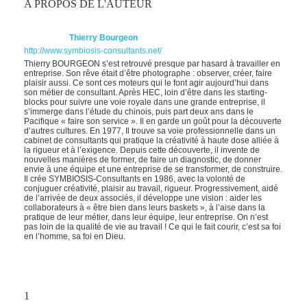
A PROPOS DE L'AUTEUR
Thierry Bourgeon
http://www.symbiosis-consultants.net/
Thierry BOURGEON s’est retrouvé presque par hasard à travailler en
entreprise. Son rêve était d’être photographe : observer, créer, faire
plaisir aussi. Ce sont ces moteurs qui le font agir aujourd’hui dans
son métier de consultant. Après HEC, loin d’être dans les starting-
blocks pour suivre une voie royale dans une grande entreprise, il
s’immerge dans l’étude du chinois, puis part deux ans dans le
Pacifique « faire son service ». Il en garde un goût pour la découverte
d’autres cultures. En 1977, Il trouve sa voie professionnelle dans un
cabinet de consultants qui pratique la créativité à haute dose alliée à
la rigueur et à l’exigence. Depuis cette découverte, il invente de
nouvelles manières de former, de faire un diagnostic, de donner
envie à une équipe et une entreprise de se transformer, de construire.
Il crée SYMBIOSIS-Consultants en 1986, avec la volonté de
conjuguer créativité, plaisir au travail, rigueur. Progressivement, aidé
de l’arrivée de deux associés, il développe une vision : aider les
collaborateurs à « être bien dans leurs baskets », à l’aise dans la
pratique de leur métier, dans leur équipe, leur entreprise. On n’est
pas loin de la qualité de vie au travail ! Ce qui le fait courir, c’est sa foi
en l’homme, sa foi en Dieu.
1