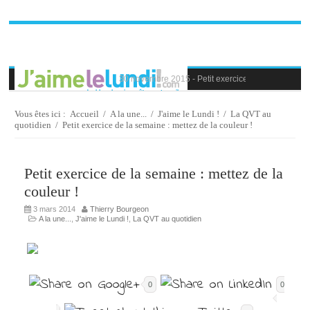
Dernière minute :
30 novembre 2015 -
Petit exercice de la semaine : 
30 novembre 2015 -
Blague au bureau #9
27 novembre 2015 -
Bien-être au travail : savoir d
25 novembre 2015 -
Reconversion professionnelle 
Vous êtes ici :
Accueil
/
A la une...
/
J'aime le Lundi !
/
La QVT au
23 novembre 2015 -
Le syndrome de l’imposteur, 
quotidien
/
Petit exercice de la semaine : mettez de la couleur !
Petit exercice de la semaine : mettez de la
couleur !
3 mars 2014
Thierry Bourgeon
A la une...
,
J'aime le Lundi !
,
La QVT au quotidien
0
0