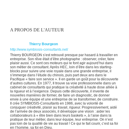
A PROPOS DE L'AUTEUR
Thierry Bourgeon
http://www.symbiosis-consultants.net/
Thierry BOURGEON s’est retrouvé presque par hasard à travailler en
entreprise. Son rêve était d’être photographe : observer, créer, faire
plaisir aussi. Ce sont ces moteurs qui le font agir aujourd’hui dans
son métier de consultant. Après HEC, loin d’être dans les starting-
blocks pour suivre une voie royale dans une grande entreprise, il
s’immerge dans l’étude du chinois, puis part deux ans dans le
Pacifique « faire son service ». Il en garde un goût pour la découverte
d’autres cultures. En 1977, Il trouve sa voie professionnelle dans un
cabinet de consultants qui pratique la créativité à haute dose alliée à
la rigueur et à l’exigence. Depuis cette découverte, il invente de
nouvelles manières de former, de faire un diagnostic, de donner
envie à une équipe et une entreprise de se transformer, de construire.
Il crée SYMBIOSIS-Consultants en 1986, avec la volonté de
conjuguer créativité, plaisir au travail, rigueur. Progressivement, aidé
de l’arrivée de deux associés, il développe une vision : aider les
collaborateurs à « être bien dans leurs baskets », à l’aise dans la
pratique de leur métier, dans leur équipe, leur entreprise. On n’est
pas loin de la qualité de vie au travail ! Ce qui le fait courir, c’est sa foi
en l’homme, sa foi en Dieu.