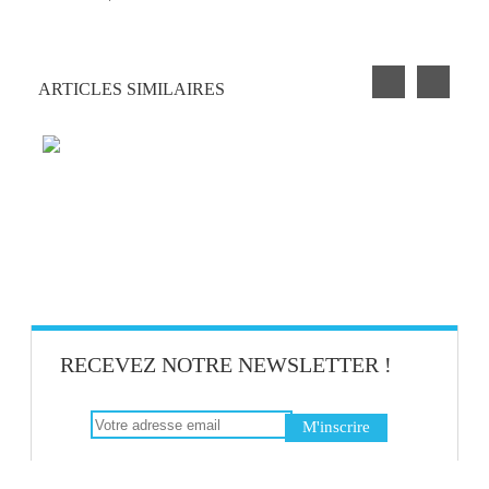
ARTICLES SIMILAIRES
PETIT EXERCICE DE LA SEMAINE : LA
CLOCHETTE
BLAGUE AU BUREAU #9
RECEVEZ NOTRE NEWSLETTER !
BIEN-ÊTRE AU TRAVAIL : SAVOIR
DISTINGUER STRESS ET ÉMOTIONS