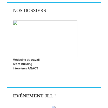
RECONVERSION PROFESSIONNELLE :
NOS DOSSIERS
CHOISIR LE BON MOMENT !
LE SYNDROME DE L’IMPOSTEUR,
QUESACO ?
Médecine du travail
Team Building
Interviews ANACT
EVÉNEMENT JLL !