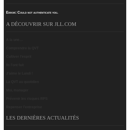
Error:
Could not authenticate you.
A DÉCOUVRIR SUR JLL.COM
A la une…
Comprendre la QVT
Cultiver l'esprit
Ils l'ont fait
J'aime le Lundi !
La QVT au quotidien
Moi, manager
Prévenir les risques RPS
Repenser l'entreprise
LES DERNIÈRES ACTUALITÉS