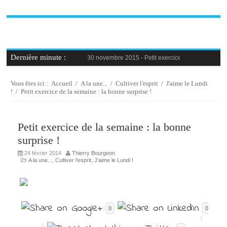
Dernière minute :
30 novembre 2015 -
Petit exercice de la semaine : 
30 novembre 2015 -
Blague au bureau #9
27 novembre 2015 -
Bien-être au travail : savoir d
25 novembre 2015 -
Reconversion professionnelle 
Vous êtes ici :
Accueil
/
A la une...
/
Cultiver l'esprit
/
J'aime le Lundi
23 novembre 2015 -
Le syndrome de l’imposteur, 
!
/
Petit exercice de la semaine : la bonne surprise !
Petit exercice de la semaine : la bonne
surprise !
24 février 2014
Thierry Bourgeon
A la une...
,
Cultiver l'esprit
,
J'aime le Lundi !
0
0