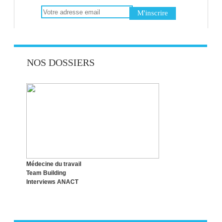
DISTINGUER STRESS ET ÉMOTIONS
RECONVERSION PROFESSIONNELLE :
NOS DOSSIERS
CHOISIR LE BON MOMENT !
LE SYNDROME DE L’IMPOSTEUR,
QUESACO ?
Médecine du travail
Team Building
Interviews ANACT