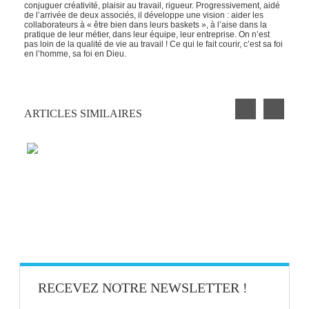
conjuguer créativité, plaisir au travail, rigueur. Progressivement, aidé
de l’arrivée de deux associés, il développe une vision : aider les
collaborateurs à « être bien dans leurs baskets », à l’aise dans la
pratique de leur métier, dans leur équipe, leur entreprise. On n’est
pas loin de la qualité de vie au travail ! Ce qui le fait courir, c’est sa foi
en l’homme, sa foi en Dieu.
ARTICLES SIMILAIRES
PETIT EXERCICE DE LA SEMAINE : LA
CLOCHETTE
BLAGUE AU BUREAU #9
RECEVEZ NOTRE NEWSLETTER !
BIEN-ÊTRE AU TRAVAIL : SAVOIR