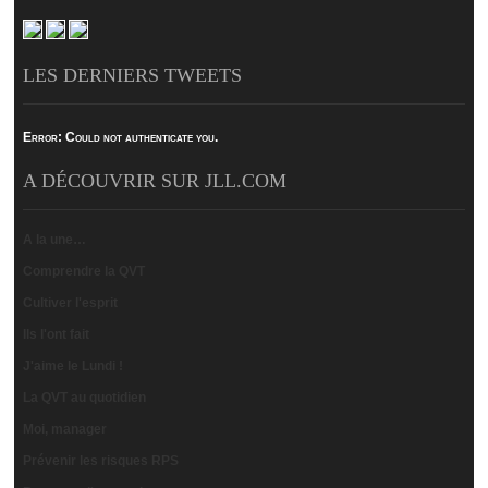
LES DERNIERS TWEETS
Error:
Could not authenticate you.
A DÉCOUVRIR SUR JLL.COM
A la une…
Comprendre la QVT
Cultiver l'esprit
Ils l'ont fait
J'aime le Lundi !
La QVT au quotidien
Moi, manager
Prévenir les risques RPS