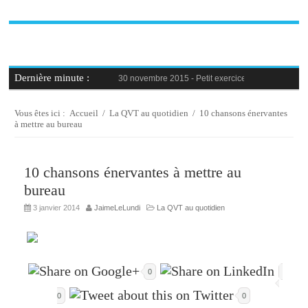
Dernière minute :
30 novembre 2015 -
Petit exercice de la semaine : 
30 novembre 2015 -
Blague au bureau #9
27 novembre 2015 -
Bien-être au travail : savoir d
25 novembre 2015 -
Reconversion professionnelle 
Vous êtes ici :
Accueil
/
La QVT au quotidien
/
10 chansons énervantes
23 novembre 2015 -
Le syndrome de l’imposteur, 
à mettre au bureau
10 chansons énervantes à mettre au
bureau
3 janvier 2014
JaimeLeLundi
La QVT au quotidien
0
0
0