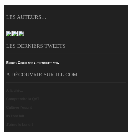
LES AUTEURS…
LES DERNIERS TWEETS
Error:
Could not authenticate you.
A DÉCOUVRIR SUR JLL.COM
A la une…
Comprendre la QVT
Cultiver l'esprit
Ils l'ont fait
J'aime le Lundi !