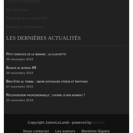
La QVT au quotidien
Moi, manager
Prévenir les risques RPS
Repenser l'entreprise
LES DERNIÈRES ACTUALITÉS
Petit exercice de la semaine : la clochette
30 novembre 2015
Blague au bureau #9
30 novembre 2015
Bien-être au travail : savoir distinguer stress et émotions
27 novembre 2015
Reconversion professionnelle : choisir le bon moment !
25 novembre 2015
Copyright JaimeLeLundi - powered by
invox.fr
Nous contacter
Les auteurs
Mentions légales