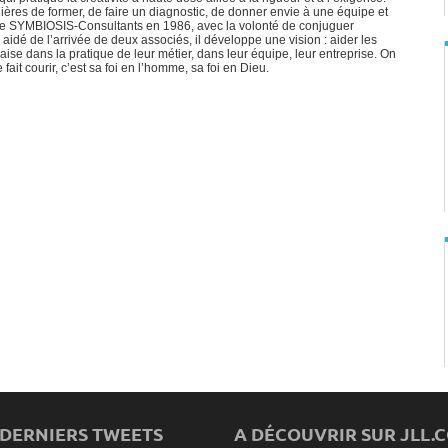
ières de former, de faire un diagnostic, de donner envie à une équipe et
 crée SYMBIOSIS-Consultants en 1986, avec la volonté de conjuguer
t, aidé de l’arrivée de deux associés, il développe une vision : aider les
’aise dans la pratique de leur métier, dans leur équipe, leur entreprise. On
e fait courir, c’est sa foi en l’homme, sa foi en Dieu.
 DERNIERS TWEETS
A DÉCOUVRIR SUR JLL.