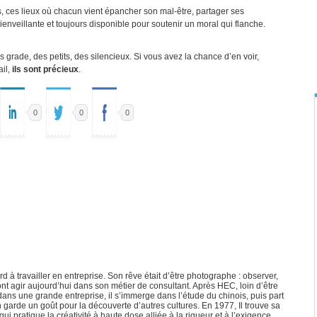
rs, ces lieux où chacun vient épancher son mal-être, partager ses
bienveillante et toujours disponible pour soutenir un moral qui flanche.
grade, des petits, des silencieux. Si vous avez la chance d’en voir,
ail,
ils sont précieux
.
0
0
0
 travailler en entreprise. Son rêve était d’être photographe : observer,
 font agir aujourd’hui dans son métier de consultant. Après HEC, loin d’être
dans une grande entreprise, il s’immerge dans l’étude du chinois, puis part
n garde un goût pour la découverte d’autres cultures. En 1977, Il trouve sa
i pratique la créativité à haute dose alliée à la rigueur et à l’exigence.