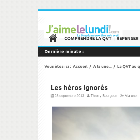
COMPRENDRE LA QVT
REPENSER 
Dernière minute :
Vous êtes ici :
Accueil
/
A la une...
/
La QVT au 
Les héros ignorés
23 septembre 2013
Thierry Bourgeon
A la une...