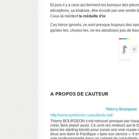
Et puis il y a ceux qui tiennent les bureaux des pleu
déceptions, sa tristesse, être écouté par une oreille 
Ceux-là méritent
la médaille d’or
.
Ces héros ignorés, ce sont presque toujours des sans 
gardez-les, choyez-les, ne les abrutissez pas de trav
0
A PROPOS DE L'AUTEUR
Thierry Bourgeon
http://www.symbiosis-consultants.net/
Thierry BOURGEON s’est retrouvé presque par hasard à
créer, faire plaisir aussi. Ce sont ces moteurs qui le
dans les starting-blocks pour suivre une voie royale 
deux ans dans le Pacifique « faire son service ». Il e
voie professionnelle dans un cabinet de consultants qu